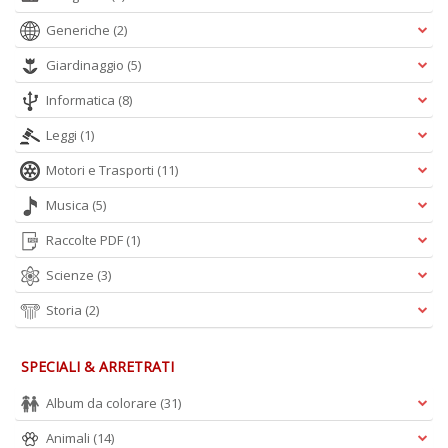
Generiche
(2)
Giardinaggio
(5)
Informatica
(8)
L
C
Leggi
(1)
la
S
Motori e Trasporti
(11)
n
Musica
(5)
+
D
Raccolte PDF
(1)
Scienze
(3)
Storia
(2)
SPECIALI & ARRETRATI
A
Album da colorare
(31)
L
O
Animali
(14)
C