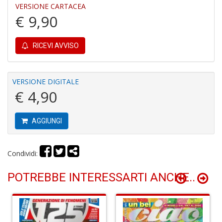
Y
VERSIONE CARTACEA
€ 9,90
RICEVI AVVISO
VERSIONE DIGITALE
M
€ 4,90
m
&
u
L
AGGIUNGI
N
M
C
Condividi:
n
+
POTREBBE INTERESSARTI ANCHE..
D