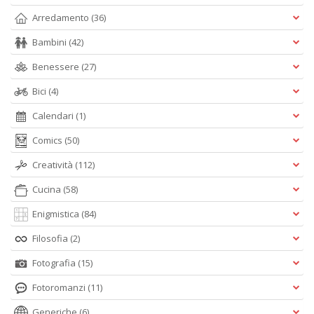
n
Arredamento
(36)
Bambini
(42)
Benessere
(27)
Bici
(4)
Calendari
(1)
Comics
(50)
Creatività
(112)
Cucina
(58)
Enigmistica
(84)
Filosofia
(2)
Fotografia
(15)
Fotoromanzi
(11)
Generiche
(6)