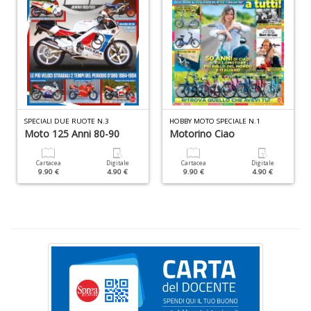
V
A
C
R
n
+
D
SPECIALI DUE RUOTE N.3
HOBBY MOTO SPECIALE N.1
Moto 125 Anni 80-90
Motorino Ciao
Cartacea
Digitale
Cartacea
Digitale
C
9.90 €
4.90 €
9.90 €
4.90 €
D
e
S
D
D
in
D
S
n
+