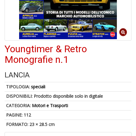
4
f
+
di
in
Youngtimer & Retro
r
Monografie n.1
LANCIA
TIPOLOGIA:
speciali
DISPONIBILI:
Prodotto disponibile solo in digitale
A
CATEGORIA:
Motori e Trasporti
di
a
PAGINE: 112
a
FORMATO: 23 × 28.5 cm
V
lo