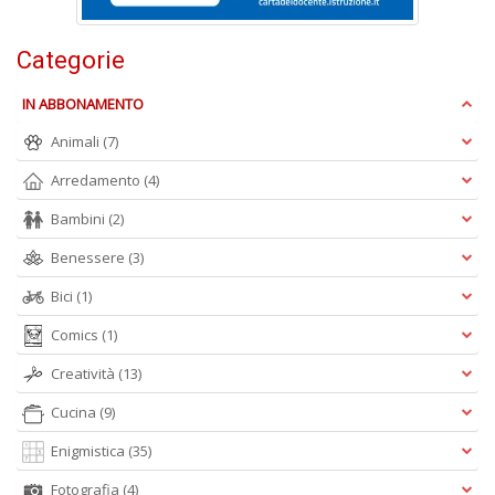
D
Categorie
IN ABBONAMENTO
Animali
(7)
Arredamento
(4)
M
di
Bambini
(2)
F
n
Benessere
(3)
+
D
Bici
(1)
Comics
(1)
Creatività
(13)
S
Cucina
(9)
L
n
Enigmistica
(35)
+
Fotografia
(4)
D