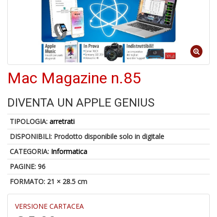
4
f
+
di
in
Mac Magazine n.85
r
DIVENTA UN APPLE GENIUS
TIPOLOGIA:
arretrati
DISPONIBILI:
Prodotto disponibile solo in digitale
CATEGORIA:
Informatica
A
PAGINE: 96
di
FORMATO: 21 × 28.5 cm
a
a
V
VERSIONE CARTACEA
lo