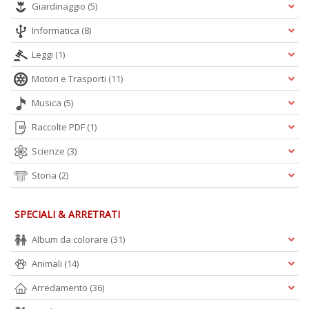
Giardinaggio
(5)
n
Informatica
(8)
Leggi
(1)
Motori e Trasporti
(11)
Musica
(5)
Raccolte PDF
(1)
Scienze
(3)
Storia
(2)
SPECIALI & ARRETRATI
Album da colorare
(31)
Animali
(14)
Arredamento
(36)