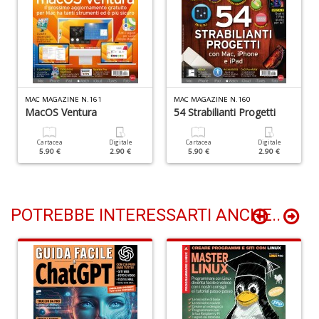
V
A
C
R
n
+
D
MAC MAGAZINE N.161
MAC MAGAZINE N.160
MacOS Ventura
54 Strabilianti Progetti
Cartacea
Digitale
Cartacea
Digitale
5.90 €
2.90 €
5.90 €
2.90 €
C
D
e
POTREBBE INTERESSARTI ANCHE..
S
D
D
in
D
S
n
+