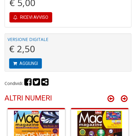
€ 5,00
Y
RICEVI AVVISO
VERSIONE DIGITALE
€ 2,50
M
m
&
AGGIUNGI
u
L
N
Condividi:
M
C
ALTRI NUMERI
n
+
D