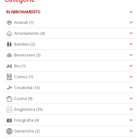
IN ABBONAMENTO
Animali
(7)
Arredamento
(4)
L
C
Bambini
(2)
la
S
Benessere
(3)
n
+
Bici
(1)
D
Comics
(1)
Creatività
(13)
Cucina
(9)
Enigmistica
(35)
Fotografia
(4)
A
L
Generiche
(2)
O
C