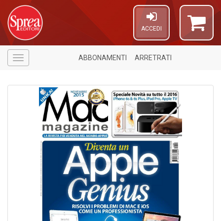
ACCEDI
ABBONAMENTI
ARRETRATI
Menù
6
n
in
di