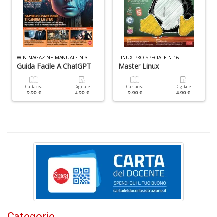
D
WIN MAGAZINE MANUALE N.3
LINUX PRO SPECIALE N.16
Guida Facile A ChatGPT
Master Linux
M
Cartacea
Digitale
Cartacea
Digitale
di
9.90 €
4.90 €
9.90 €
4.90 €
F
n
+
D
S
L
n
+
Categorie
D