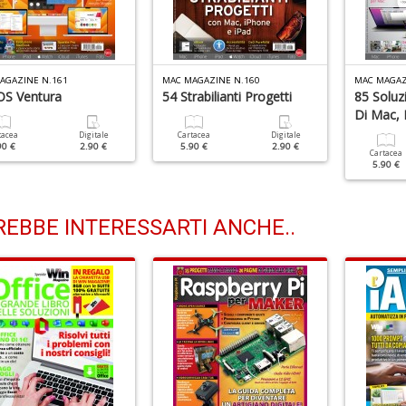
AGAZINE N.161
MAC MAGAZINE N.160
MAC MAGAZ
S Ventura
54 Strabilianti Progetti
85 Soluz
Di Mac, 
tacea
Digitale
Cartacea
Digitale
90 €
2.90 €
5.90 €
2.90 €
Cartacea
5.90 €
EBBE INTERESSARTI ANCHE..