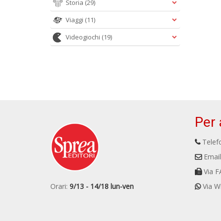
Storia
(29)
Viaggi
(11)
Videogiochi
(19)
Per 
Telefo
Email
Via F
Orari:
9/13 - 14/18 lun-ven
Via W