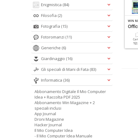
Enigmistica
(84)
Filosofia
(2)
IN MAGAZINE MANUALE N.1
LINUX PRO RASPBERRY N.2
WIN M
ntelligenza Artificiale
Fotografia
(15)
Retro Gaming Con
Offic
Raspberry Pi
Fotoromanzi
(11)
Cartacea
Digitale
Car
9.90 €
4.90 €
12.
Cartacea
Digitale
Generiche
(6)
12.90 €
6.90 €
Giardinaggio
(16)
Gli speciali di Mani di Fata
(83)
Informatica
(36)
Abbonamento Digitale Il Mio Computer
Idea + Raccolta PDF 2025
Abbonamento Win Magazine + 2
speciali inclusi
App Journal
Droni Magazine
Hacker Journal
Il Mio Computer Idea
- Il Mio Computer Idea Manuale