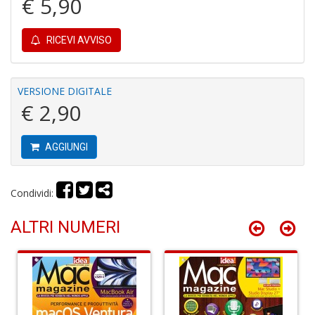
€ 5,90
RICEVI AVVISO
Fi
a
p
VERSIONE DIGITALE
c
€ 2,90
Pr
P
C
AGGIUNGI
S
n
+
D
Condividi:
ALTRI NUMERI
P
C
R
S