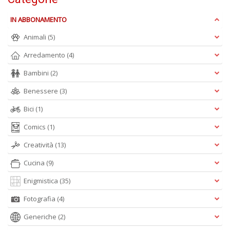
e
t
IN ABBONAMENTO
D
M
Animali
(5)
n
Arredamento
(4)
+
D
Bambini
(2)
Benessere
(3)
Bici
(1)
Comics
(1)
Creatività
(13)
A
L
Cucina
(9)
O
C
Enigmistica
(35)
n
Fotografia
(4)
Generiche
(2)