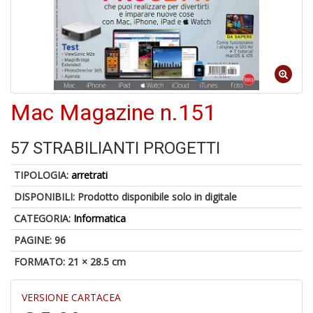
S
p
u
a
-
C
Mac Magazine n.151
57 STRABILIANTI PROGETTI
TIPOLOGIA:
arretrati
DISPONIBILI:
Prodotto disponibile solo in digitale
A
CATEGORIA:
Informatica
a
a
PAGINE: 96
P
C
FORMATO: 21 × 28.5 cm
VERSIONE CARTACEA