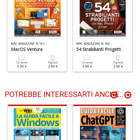
n
+
D
MAC MAGAZINE N.161
MAC MAGAZINE N.160
MacOS Ventura
54 Strabilianti Progetti
Li
De
al
Cartacea
Digitale
Cartacea
Digitale
5.90 €
2.90 €
5.90 €
2.90 €
M
n
+
D
POTREBBE INTERESSARTI ANCHE..
L