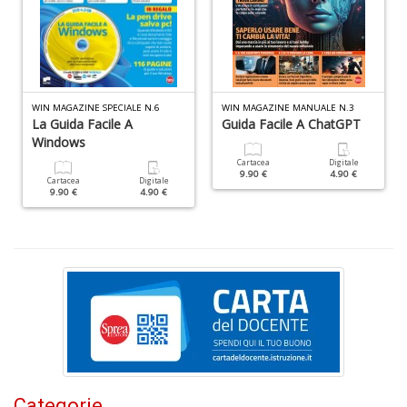
ci
d
ga
G
M
n
WIN MAGAZINE SPECIALE N.6
WIN MAGAZINE MANUALE N.3
+
La Guida Facile A
Guida Facile A ChatGPT
D
Windows
Cartacea
Digitale
9.90 €
4.90 €
Cartacea
Digitale
9.90 €
4.90 €
C
G
n
+
D
S
Categorie