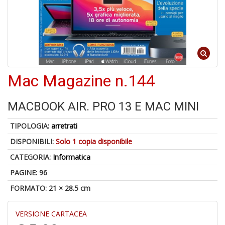
4
f
+
S
Mac Magazine n.144
in
o
MACBOOK AIR. PRO 13 E MAC MINI
TIPOLOGIA:
arretrati
DISPONIBILI:
Solo 1 copia disponibile
4
CATEGORIA:
Informatica
n
in
PAGINE: 96
di
FORMATO: 21 × 28.5 cm
VERSIONE CARTACEA