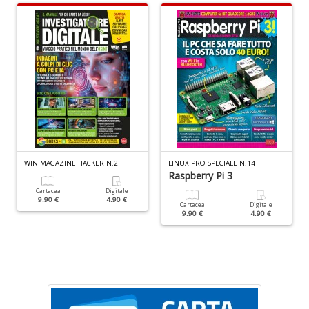
I
C
Fa
n
+
D
WIN MAGAZINE HACKER N.2
LINUX PRO SPECIALE N.14
L
Raspberry Pi 3
g
Cartacea
Digitale
l
9.90 €
4.90 €
Cartacea
Digitale
G
9.90 €
4.90 €
F
W
G
n
+
D