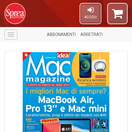
ACCEDI
ABBONAMENTI
ARRETRATI
Menù
9
f
+
li
e