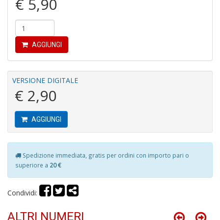
€ 5,90
L
M
AGGIUNGI
2
Di
C
S
VERSIONE DIGITALE
n
€ 2,90
+
D
AGGIUNGI
Spedizione immediata, gratis per ordini con importo pari o
I
superiore a
20 €
l'
H
K
Condividi:
E
n
ALTRI NUMERI
+