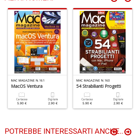
D
V
c
il
m
K
S
S
MAC MAGAZINE N.161
MAC MAGAZINE N.160
T
MacOS Ventura
54 Strabilianti Progetti
n
+
D
Cartacea
Digitale
Cartacea
Digitale
5.90 €
2.90 €
5.90 €
2.90 €
POTREBBE INTERESSARTI ANCHE..