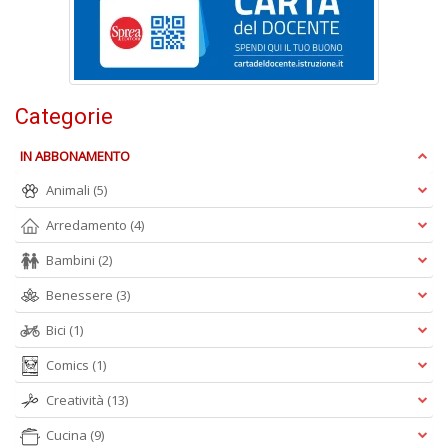
1
2
Categorie
P
n
+
IN ABBONAMENTO
D
Animali
(5)
Arredamento
(4)
Bambini
(2)
Benessere
(3)
Bici
(1)
A
L
Comics
(1)
O
C
Creatività
(13)
n
Cucina
(9)