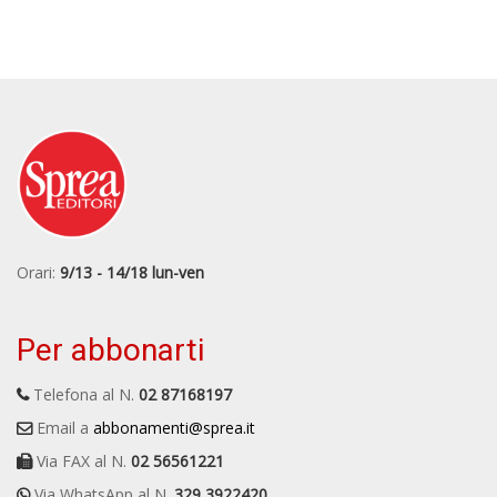
Orari:
9/13 - 14/18 lun-ven
Per abbonarti
Telefona al N.
02 87168197
Email a
abbonamenti@sprea.it
Via FAX al N.
02 56561221
Via WhatsApp al N.
329 3922420