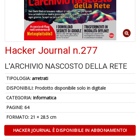
6
n
in
di
Hacker Journal n.277
L'ARCHIVIO NASCOSTO DELLA RETE
TIPOLOGIA:
arretrati
4
DISPONIBILI:
Prodotto disponibile solo in digitale
n
c
CATEGORIA:
Informatica
c
di
PAGINE: 64
in
FORMATO: 21 × 28.5 cm
o
HACKER JOURNAL È DISPONIBILE IN ABBONAMENTO!