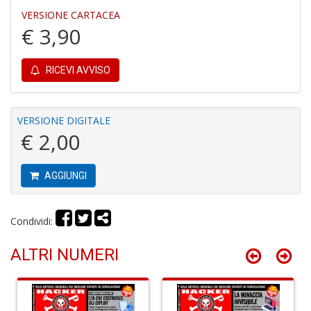
VERSIONE CARTACEA
€ 3,90
A
RICEVI AVVISO
C
2
A
C
VERSIONE DIGITALE
n
€ 2,00
+
D
AGGIUNGI
Condividi:
A
C
ALTRI NUMERI
n
+
D