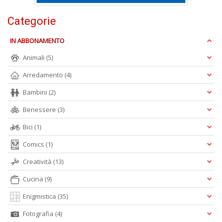
Categorie
c
IN ABBONAMENTO
C
n
Animali
(5)
+
D
Arredamento
(4)
Bambini
(2)
Benessere
(3)
Bici
(1)
Comics
(1)
A
Creatività
(13)
L
O
Cucina
(9)
C
n
Enigmistica
(35)
Fotografia
(4)