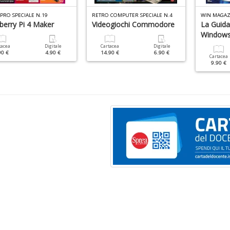
PRO SPECIALE N.19
RETRO COMPUTER SPECIALE N.4
WIN MAGAZI
berry Pi 4 Maker
Videogiochi Commodore
La Guida
Window
tacea
Digitale
Cartacea
Digitale
90 €
4.90 €
14.90 €
6.90 €
Cartacea
9.90 €