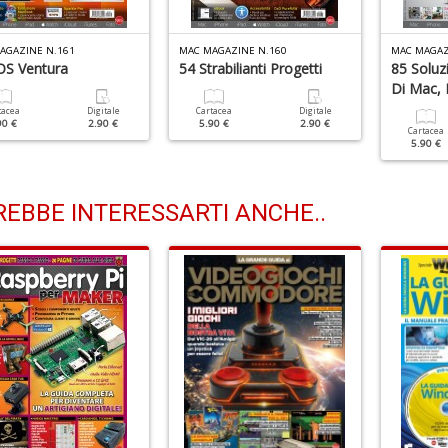
AGAZINE N.161
MAC MAGAZINE N.160
MAC MAGAZ
S Ventura
54 Strabilianti Progetti
85 Soluz
Di Mac, 
tacea
Digitale
Cartacea
Digitale
90 €
2.90 €
5.90 €
2.90 €
Cartacea
5.90 €
EBBE INTERESSARTI ANCHE..