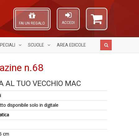
ACCEDI
FAI UN REGALO
PECIALI
SCUOLE
AREA
EDICOLE
zine n.68
3
TA AL TUO VECCHIO MAC
Cr
g
A
G
s
L
i
n
M
O
A
+
al
C
to disponibile solo in digitale
a
D
u
n
a
atica
M
V
n
lo
+
Y
D
5 cm