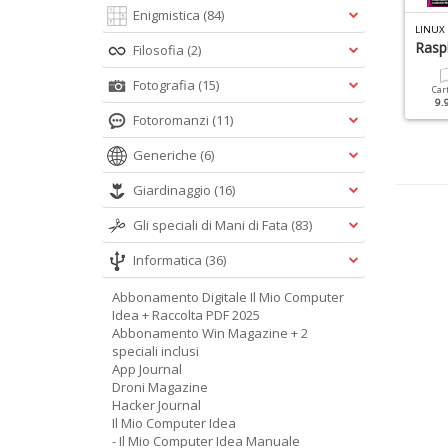
Enigmistica
(84)
IN MAGAZINE SPECIALE N.4
LINUX PRO SPECIALE N.17
LINUX 
ownload Gratis
Raspberry Pi 2017
Rasp
Filosofia
(2)
Fotografia
(15)
Cartacea
Digitale
Cartacea
Digitale
Car
6.90 €
3.90 €
9.90 €
4.90 €
9.
Fotoromanzi
(11)
Generiche
(6)
Giardinaggio
(16)
Gli speciali di Mani di Fata
(83)
Informatica
(36)
Abbonamento Digitale Il Mio Computer
Idea + Raccolta PDF 2025
Abbonamento Win Magazine + 2
speciali inclusi
App Journal
Droni Magazine
Hacker Journal
Il Mio Computer Idea
- Il Mio Computer Idea Manuale