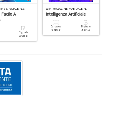
NE SPECIALE N.6
WIN MAGAZINE MANUALE N.1
LINUX PRO MAN
 Facile A
Intelligenza Artificiale
Accademia D
s
Cartacea
Digitale
Cartacea
9.90 €
4.90 €
9.90 €
Digitale
4.90 €