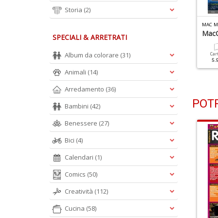
Storia
(2)
AC MAGAZINE N.148
MAC MAGAZINE N.147
MAC M
rotezione Totale Su
Metti Il Turbo Alla Rete Di
MacO
SPECIALI & ARRETRATI
nternet
Casa
Album da colorare
(31)
Car
5.
Cartacea
Digitale
Cartacea
Digitale
5.90 €
2.90 €
5.90 €
2.90 €
Animali
(14)
Arredamento
(36)
POTR
Bambini
(42)
Benessere
(27)
Bici
(4)
Calendari
(1)
Comics
(50)
Creatività
(112)
Cucina
(58)