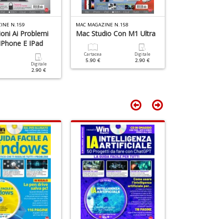
P
n
+
INE N.159
MAC MAGAZINE N.158
MAC MAGAZINE 
D
ioni Ai Problemi
Mac Studio Con M1 Ultra
Sfrutta Al 
IPhone E IPad
ICloud+
Cartacea
Digitale
5.90 €
2.90 €
Digitale
Cartacea
2.90 €
5.90 €