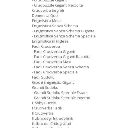
- Crucipuzzle Giganti
- Crucipuzzle Giganti Raccolta
Cruciverba Segreti
Domenica Quiz
Enigmistica Mese
Enigmistica Senza Schema
- Enigmistica Senza Schema Gigante
- Enigmistica Senza Schema Speciale
Enigmistica in inglese
Facili Cruciverba
- Facili Cruciverba Giganti
- Facili Cruciverba Giganti Raccolta
- Facili Cruciverba Maxi
- Facili Cruciverba Senza Schema
- Facili Cruciverba Speciale
Facili Sudoku
Giochi Enigmistici Giganti
Grandi Sudoku
- Grandi Sudoku Speciale Estate
- Grandi Sudoku Speciale Inverno
Hobby Puzzle
I Cruciverba Facili
Il Cruciverba
Il Libro degli Intradefiniti
Il Libro dei Crittografati