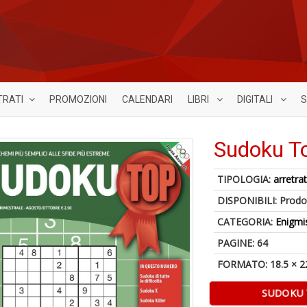
TRATI
PROMOZIONI
CALENDARI
LIBRI
DIGITALI
S
Sudoku T
TIPOLOGIA:
arretrat
DISPONIBILI:
Prodot
CATEGORIA:
Enigmi
PAGINE: 64
FORMATO: 18.5 × 2
SUDOKU 