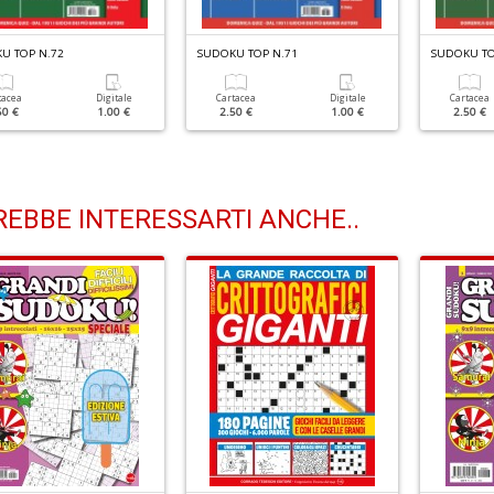
U TOP N.72
SUDOKU TOP N.71
SUDOKU TO
tacea
Digitale
Cartacea
Digitale
Cartacea
50 €
1.00 €
2.50 €
1.00 €
2.50 €
EBBE INTERESSARTI ANCHE..