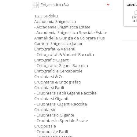
G
RANDI SUDOKU SPECIALE INVERNO N.1
Enigmistica
(84)
FACILI CRUCIVERBA SPECIALE N.1
1,2,3 Sudoku
Cartacea
Digitale
Cartacea
Digitale
Car
Accademia Enigmistica
3.50 €
1.30 €
1.80 €
1.00 €
3.
- Accademia Enigmistica Estate
- Accademia Enigmistica Speciale Estate
Animali della Giungla da Colorare Plus
Corriere Enigmistico Junior
Crittografati & Varianti
- Crittografati & Varianti Raccolta
Crittografici Giganti
- Crittografici Giganti Raccolta
Crittografici e Cercaparole
Crucintarsi & Co
Crucintarsi & Crittografati
Crucintarsi Facili
- Crucintarsi Facili Giganti Raccolta
Crucintarsi Giganti
- Crucintarsi Giganti Raccolta
Crucintarsio
- Crucintarsio Gigante
- Crucintarsio Speciale Estate
Crucipuzzle
- Crucipuzzle Facili