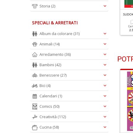
Storia
(2)
UDOKU TOP N.60
SUDOKU TOP N.59
SUDOK
SPECIALI & ARRETRATI
Cartacea
Cartacea
Car
2.50 €
2.20 €
2.
Album da colorare
(31)
Animali
(14)
Arredamento
(36)
POTR
Bambini
(42)
Benessere
(27)
Bici
(4)
Calendari
(1)
Comics
(50)
Creatività
(112)
Cucina
(58)