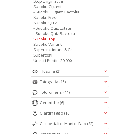
Stop Enigmistica
Sudoku Giganti
- Sudoku Giganti Raccolta
Sudoku Mese
Sudoku Quiz
- Sudoku Quiz Estate
- Sudoku Quiz Raccolta
Sudoku Top
Sudoku Varianti
Supercrucintarsi & Co.
Supertosti
Unisci i Puntini 20.000
Filosofia
(2)
Fotografia
(15)
Fotoromanzi
(11)
Generiche
(6)
Giardinaggio
(16)
Gli speciali di Mani di Fata
(83)