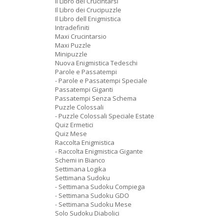
Il Libro dei Crucintarsi
Il Libro dei Crucipuzzle
Il Libro dell Enigmistica
Intradefiniti
Maxi Crucintarsio
Maxi Puzzle
Minipuzzle
Nuova Enigmistica Tedeschi
Parole e Passatempi
- Parole e Passatempi Speciale
Passatempi Giganti
Passatempi Senza Schema
Puzzle Colossali
- Puzzle Colossali Speciale Estate
Quiz Ermetici
Quiz Mese
Raccolta Enigmistica
- Raccolta Enigmistica Gigante
Schemi in Bianco
Settimana Logika
Settimana Sudoku
- Settimana Sudoku Compiega
- Settimana Sudoku GDO
- Settimana Sudoku Mese
Solo Sudoku Diabolici