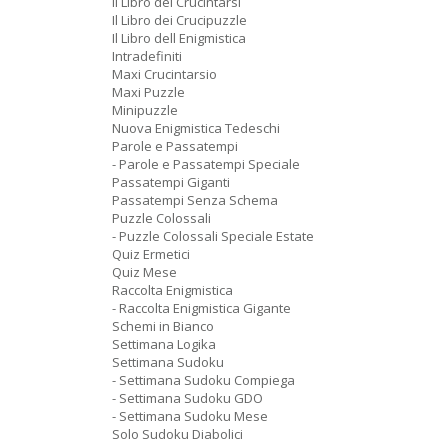
Il Libro dei Crucintarsi
Il Libro dei Crucipuzzle
Il Libro dell Enigmistica
Intradefiniti
Maxi Crucintarsio
Maxi Puzzle
Minipuzzle
Nuova Enigmistica Tedeschi
Parole e Passatempi
- Parole e Passatempi Speciale
Passatempi Giganti
Passatempi Senza Schema
Puzzle Colossali
- Puzzle Colossali Speciale Estate
Quiz Ermetici
Quiz Mese
Raccolta Enigmistica
- Raccolta Enigmistica Gigante
Schemi in Bianco
Settimana Logika
Settimana Sudoku
- Settimana Sudoku Compiega
- Settimana Sudoku GDO
- Settimana Sudoku Mese
Solo Sudoku Diabolici