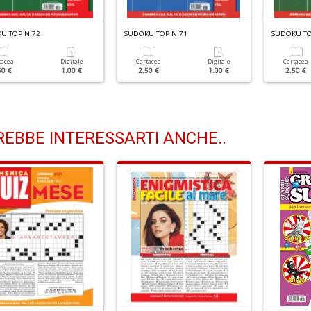
U TOP N.72
SUDOKU TOP N.71
SUDOKU TO
tacea
Digitale
Cartacea
Digitale
Cartacea
50 €
1.00 €
2.50 €
1.00 €
2.50 €
EBBE INTERESSARTI ANCHE..