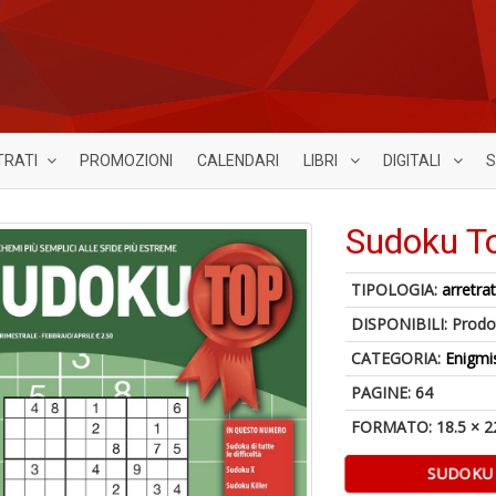
TRATI
PROMOZIONI
CALENDARI
LIBRI
DIGITALI
S
Sudoku T
TIPOLOGIA:
arretrat
DISPONIBILI:
Prodot
CATEGORIA:
Enigmi
PAGINE: 64
FORMATO: 18.5 × 2
SUDOKU 