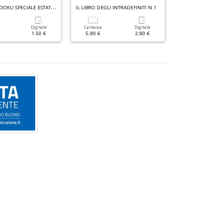
G
RANDI SUDOKU SPECIALE ESTATE N.4
IL LIBRO DEGLI INTRADEFINITI N.1
Digitale
Cartacea
Digitale
Cartacea
1.50 €
5.90 €
2.90 €
5.90 €