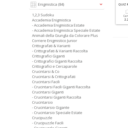
G
RANDI SUDOKU SPECIALE ESTATE N.1
Enigmistica
(84)
CRUCIPUZZLE GIGANTI N.42
QUIZ 
1,2,3 Sudoku
Cartacea
Digitale
Cartacea
Digitale
Car
Accademia Enigmistica
3.50 €
1.90 €
2.50 €
1.50 €
2.
- Accademia Enigmistica Estate
- Accademia Enigmistica Speciale Estate
Animali della Giungla da Colorare Plus
Corriere Enigmistico Junior
Crittografati & Varianti
- Crittografati & Varianti Raccolta
Crittografici Giganti
- Crittografici Giganti Raccolta
Crittografici e Cercaparole
Crucintarsi & Co
Crucintarsi & Crittografati
Crucintarsi Facili
- Crucintarsi Facili Giganti Raccolta
Crucintarsi Giganti
- Crucintarsi Giganti Raccolta
Crucintarsio
- Crucintarsio Gigante
- Crucintarsio Speciale Estate
Crucipuzzle
- Crucipuzzle Facili