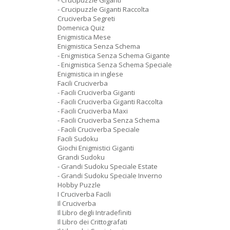
- Crucipuzzle Giganti
- Crucipuzzle Giganti Raccolta
Cruciverba Segreti
Domenica Quiz
Enigmistica Mese
Enigmistica Senza Schema
- Enigmistica Senza Schema Gigante
- Enigmistica Senza Schema Speciale
Enigmistica in inglese
Facili Cruciverba
- Facili Cruciverba Giganti
- Facili Cruciverba Giganti Raccolta
- Facili Cruciverba Maxi
- Facili Cruciverba Senza Schema
- Facili Cruciverba Speciale
Facili Sudoku
Giochi Enigmistici Giganti
Grandi Sudoku
- Grandi Sudoku Speciale Estate
- Grandi Sudoku Speciale Inverno
Hobby Puzzle
I Cruciverba Facili
Il Cruciverba
Il Libro degli Intradefiniti
Il Libro dei Crittografati