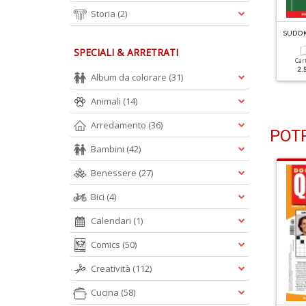
Storia
(2)
UDOKU TOP N.60
SUDOKU TOP N.59
SUDOK
SPECIALI & ARRETRATI
Cartacea
Cartacea
Car
2.50 €
2.20 €
2.
Album da colorare
(31)
Animali
(14)
Arredamento
(36)
POTR
Bambini
(42)
Benessere
(27)
Bici
(4)
Calendari
(1)
Comics
(50)
Creatività
(112)
Cucina
(58)