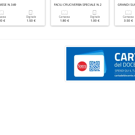
MESE N.349
FACILI CRUCIVERBA SPECIALE N.2
tacea
Digitale
Cartacea
Digitale
Cartacea
20 €
1.50 €
1.80 €
1.00 €
3.50 €