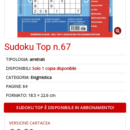
o
A
Sudoku Top n.67
a
R
TIPOLOGIA:
arretrati
DISPONIBILI:
Solo 1 copia disponibile
CATEGORIA:
Enigmistica
PAGINE: 64
6
n
FORMATO: 18.5 × 22.6 cm
in
di
SUDOKU TOP È DISPONIBILE IN ABBONAMENTO!
VERSIONE CARTACEA