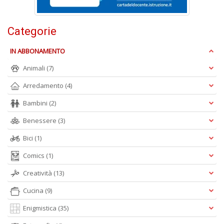
Categorie
IN ABBONAMENTO
A
Animali
(7)
L
O
Arredamento
(4)
C
Bambini
(2)
n
Benessere
(3)
Bici
(1)
Comics
(1)
Creatività
(13)
Cucina
(9)
Enigmistica
(35)