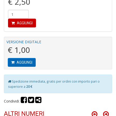
€ 2,50
Fr
AGGIUNGI
R
T
S
n
VERSIONE DIGITALE
+
€ 1,00
D
AGGIUNGI
Spedizione immediata, gratis per ordini con importo pari o
B
superiore a
20 €
T
G
R
Condividi:
P
(d
n
ALTRI NUMERI