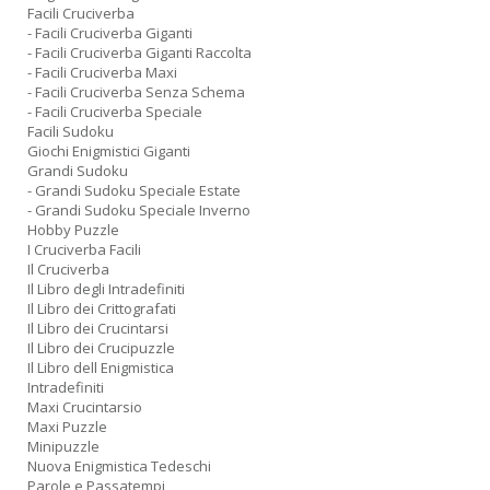
Facili Cruciverba
- Facili Cruciverba Giganti
- Facili Cruciverba Giganti Raccolta
- Facili Cruciverba Maxi
- Facili Cruciverba Senza Schema
- Facili Cruciverba Speciale
Facili Sudoku
Giochi Enigmistici Giganti
Grandi Sudoku
- Grandi Sudoku Speciale Estate
- Grandi Sudoku Speciale Inverno
Hobby Puzzle
I Cruciverba Facili
Il Cruciverba
Il Libro degli Intradefiniti
Il Libro dei Crittografati
Il Libro dei Crucintarsi
Il Libro dei Crucipuzzle
Il Libro dell Enigmistica
Intradefiniti
Maxi Crucintarsio
Maxi Puzzle
Minipuzzle
Nuova Enigmistica Tedeschi
Parole e Passatempi