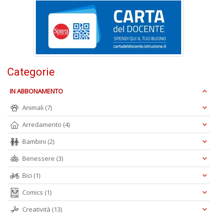
S
7
l
P
C
n
+
Categorie
D
IN ABBONAMENTO
Animali
(7)
Arredamento
(4)
Bambini
(2)
A
Benessere
(3)
L
O
Bici
(1)
C
n
Comics
(1)
Creatività
(13)