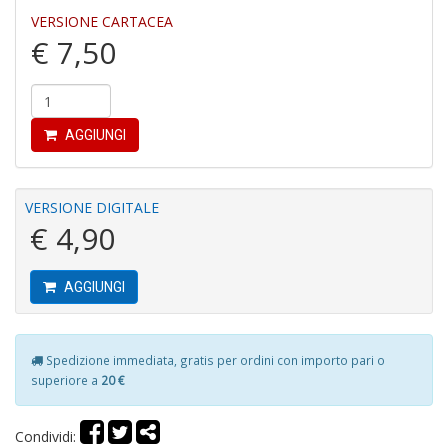
VERSIONE CARTACEA
€ 7,50
A
s
di
h
W
AGGIUNGI
M
M
n
+
VERSIONE DIGITALE
D
€ 4,90
AGGIUNGI
I
pi
Spedizione immediata, gratis per ordini con importo pari o
di
superiore a
20 €
u
v
R
Condividi: