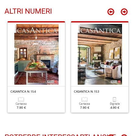
D
n
ALTRI NUMERI
+
D
L
B
T
G
M
n
+
D
CASANTICA N.154
CASANTICA N.153
Cartacea
Cartacea
Digitale
7.90 €
7.90 €
4.90 €