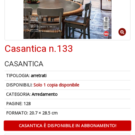
6
f
+
di
in
Casantica n.133
r
CASANTICA
TIPOLOGIA:
arretrati
DISPONIBILI:
Solo 1 copia disponibile
6
n
CATEGORIA:
Arredamento
in
di
PAGINE: 128
FORMATO: 20.7 × 28.5 cm
CASANTICA È DISPONIBILE IN ABBONAMENTO!