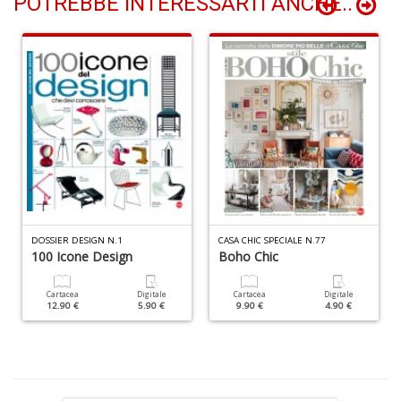
POTREBBE INTERESSARTI ANCHE..
D
B
C
R
n
+
D
R
Pi
DOSSIER DESIGN N.1
CASA CHIC SPECIALE N.77
H
100 Icone Design
Boho Chic
J
n
Cartacea
Digitale
Cartacea
Digitale
+
12.90 €
5.90 €
9.90 €
4.90 €
D