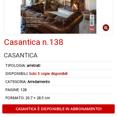
5
n
in
Casantica n.138
di
CASANTICA
1
TIPOLOGIA:
arretrati
f
DISPONIBILI:
Solo 5 copie disponibili
CATEGORIA:
Arredamento
PAGINE: 128
FORMATO: 20.7 × 28.5 cm
CASANTICA È DISPONIBILE IN ABBONAMENTO!
G
C