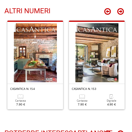
ALTRI NUMERI
P
e
F
R
T
S
n
+
D
CASANTICA N.154
CASANTICA N.153
Cartacea
Cartacea
Digitale
7.90 €
7.90 €
4.90 €
C
G
n
+