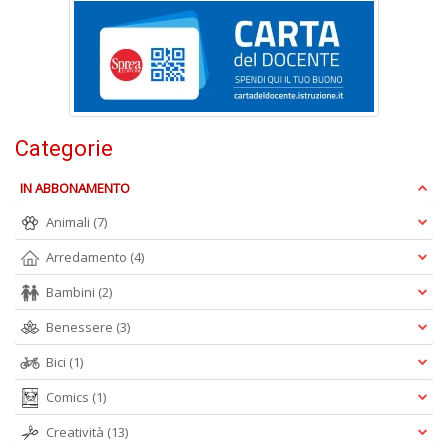
P
W
V
n
+
D
Categorie
IN ABBONAMENTO
Animali
(7)
Arredamento
(4)
A
Bambini
(2)
L
O
Benessere
(3)
C
n
Bici
(1)
Comics
(1)
Creatività
(13)