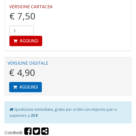
2
VERSIONE CARTACEA
S
€ 7,50
n
+
D
AGGIUNGI
VERSIONE DIGITALE
R
€ 4,90
p
2
N
AGGIUNGI
P
R
P
n
Spedizione immediata, gratis per ordini con importo pari o
+
superiore a
20 €
D
Condividi: