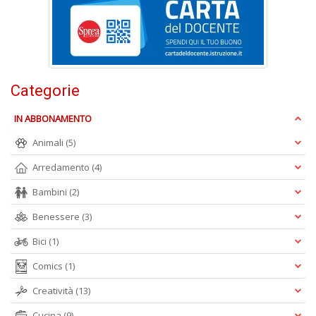
n
+
D
Categorie
IN ABBONAMENTO
Animali
(5)
A
Arredamento
(4)
L
O
Bambini
(2)
C
n
Benessere
(3)
Bici
(1)
Comics
(1)
Creatività
(13)
Cucina
(9)