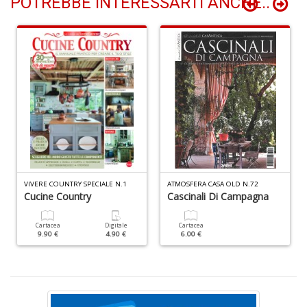
POTREBBE INTERESSARTI ANCHE..
A
f
B
T
G
n
+
D
D
Q
VIVERE COUNTRY SPECIALE N.1
ATMOSFERA CASA OLD N.72
n
Cucine Country
Cascinali Di Campagna
+
D
Cartacea
Digitale
Cartacea
9.90 €
4.90 €
6.00 €
C
G