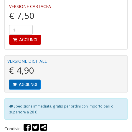
VERSIONE CARTACEA
P
€ 7,50
pi
r
R
T
S
AGGIUNGI
P
Pi
n
+
VERSIONE DIGITALE
D
€ 4,90
AGGIUNGI
D
G
Spedizione immediata, gratis per ordini con importo pari o
St
superiore a
20 €
M
S
n
Condividi:
+