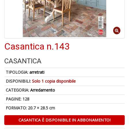
A
di
a
a
R
Casantica n.143
CASANTICA
TIPOLOGIA:
arretrati
5
n
DISPONIBILI:
Solo 1 copia disponibile
in
CATEGORIA:
Arredamento
di
PAGINE: 128
FORMATO: 20.7 × 28.5 cm
CASANTICA È DISPONIBILE IN ABBONAMENTO!