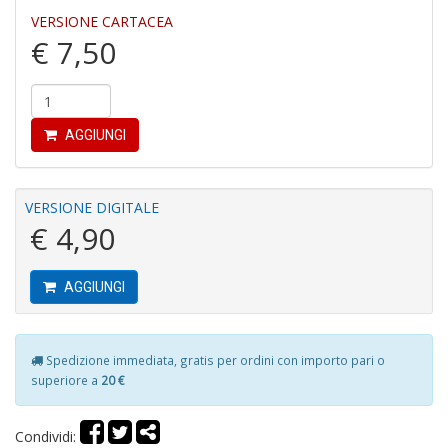
VERSIONE CARTACEA
€ 7,50
A
di
C
AGGIUNGI
C
C
C
S
VERSIONE DIGITALE
n
€ 4,90
+
D
AGGIUNGI
B
Spedizione immediata, gratis per ordini con importo pari o
e
superiore a
20 €
N
d
Il
Condividi:
F