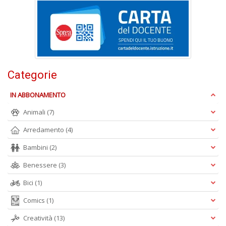
S
S
n
+
Categorie
D
IN ABBONAMENTO
Animali
(7)
Arredamento
(4)
Bambini
(2)
A
Benessere
(3)
L
O
Bici
(1)
C
n
Comics
(1)
Creatività
(13)