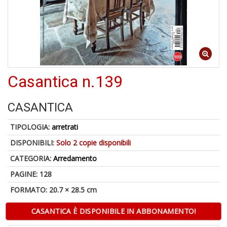
4
n
in
Casantica n.139
di
CASANTICA
TIPOLOGIA:
arretrati
DISPONIBILI:
Solo 2 copie disponibili
U
CATEGORIA:
Arredamento
a
c
PAGINE: 128
D
M
FORMATO: 20.7 × 28.5 cm
CASANTICA È DISPONIBILE IN ABBONAMENTO!