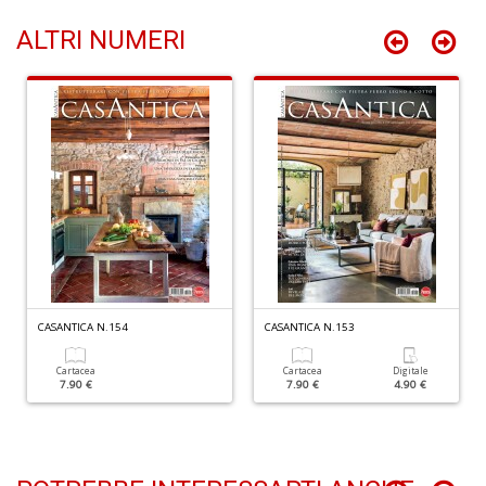
S
ALTRI NUMERI
n
+
D
N
fi
M
di
F
N
n
CASANTICA N.154
CASANTICA N.153
+
D
Cartacea
Cartacea
Digitale
7.90 €
7.90 €
4.90 €