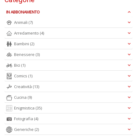
W
V
IN ABBONAMENTO
n
+
Animali
(7)
D
Arredamento
(4)
Bambini
(2)
Benessere
(3)
M
Bici
(1)
c
M
Comics
(1)
Di
C
Creatività
(13)
M
n
Cucina
(9)
+
D
Enigmistica
(35)
Fotografia
(4)
Generiche
(2)