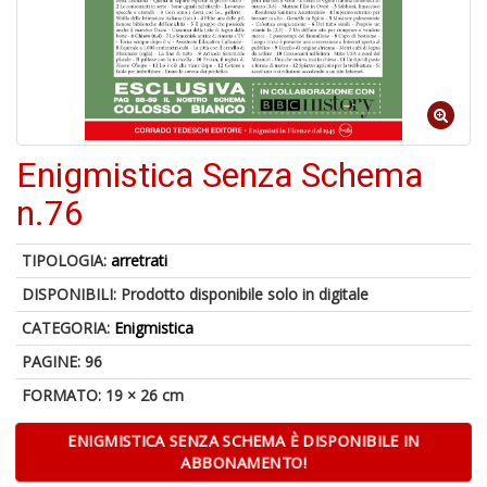
1
n
in
di
Enigmistica Senza Schema
n.76
TIPOLOGIA:
arretrati
U
DISPONIBILI:
Prodotto disponibile solo in digitale
a
di
CATEGORIA:
Enigmistica
a
PAGINE: 96
G
A
FORMATO: 19 × 26 cm
ENIGMISTICA SENZA SCHEMA È DISPONIBILE IN
ABBONAMENTO!