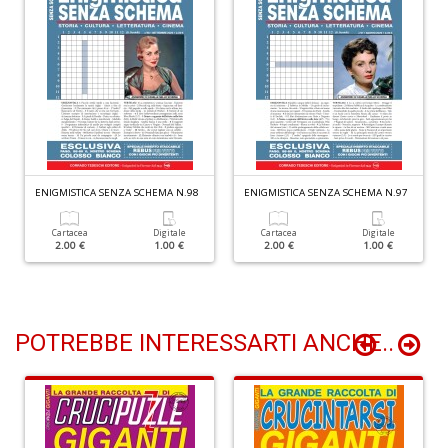
P
(d
n
+
D
ENIGMISTICA SENZA SCHEMA N.98
ENIGMISTICA SENZA SCHEMA N.97
D
li
Cartacea
Digitale
Cartacea
Digitale
T
2.00 €
1.00 €
2.00 €
1.00 €
d
N
S
n
POTREBBE INTERESSARTI ANCHE..
+
D