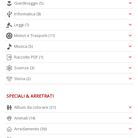
Giardinaggio
(5)
Informatica
(8)
A
Leggi
(1)
L
O
Motori e Trasporti
(11)
C
n
Musica
(5)
Raccolte PDF
(1)
Scienze
(3)
Storia
(2)
SPECIALI & ARRETRATI
Album da colorare
(31)
Animali
(14)
Arredamento
(36)