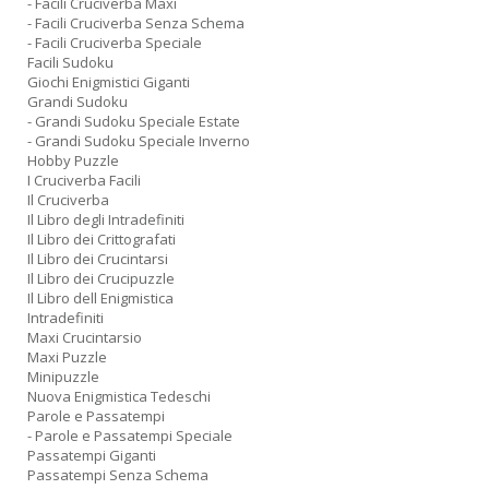
- Facili Cruciverba Maxi
- Facili Cruciverba Senza Schema
- Facili Cruciverba Speciale
Facili Sudoku
Giochi Enigmistici Giganti
Grandi Sudoku
- Grandi Sudoku Speciale Estate
- Grandi Sudoku Speciale Inverno
Hobby Puzzle
I Cruciverba Facili
Il Cruciverba
Il Libro degli Intradefiniti
Il Libro dei Crittografati
Il Libro dei Crucintarsi
Il Libro dei Crucipuzzle
Il Libro dell Enigmistica
Intradefiniti
Maxi Crucintarsio
Maxi Puzzle
Minipuzzle
Nuova Enigmistica Tedeschi
Parole e Passatempi
- Parole e Passatempi Speciale
Passatempi Giganti
Passatempi Senza Schema