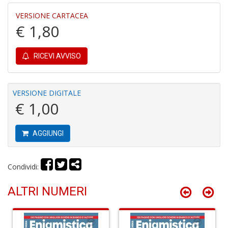
VERSIONE CARTACEA
€ 1,80
T
al
fr
RICEVI AVVISO
T
d
N
VERSIONE DIGITALE
S
€ 1,00
n
+
D
AGGIUNGI
Condividi:
R
P
ALTRI NUMERI
2
L
Il
R