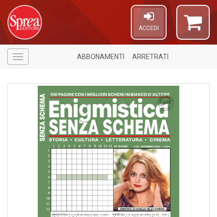
ACCEDI
ABBONAMENTI
ARRETRATI
Menù
A
a
R
E