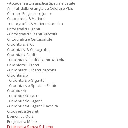
- Accademia Enigmistica Speciale Estate
Animali della Giungla da Colorare Plus
Corriere Enigmistico Junior
Crittografati & Varianti
- Crittografati & Varianti Raccolta
Crittografici Giganti
- Crittografici Giganti Raccolta
Crittografici e Cercaparole
Crucintarsi & Co
Crucintarsi & Crittografati
Crucintarsi Facili
- Crucintarsi Facili Giganti Raccolta
Crucintarsi Giganti
- Crucintarsi Giganti Raccolta
Crucintarsio
- Crucintarsio Gigante
- Crucintarsio Speciale Estate
Crucipuzzle
- Crucipuzzle Facili
- Crucipuzzle Giganti
- Crucipuzzle Giganti Raccolta
Cruciverba Segreti
Domenica Quiz
Enigmistica Mese
Enigmistica Senza Schema