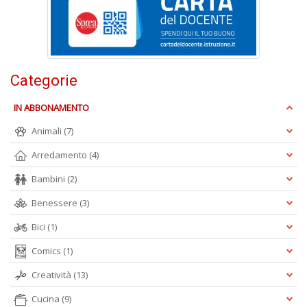
n
+
D
Categorie
IN ABBONAMENTO
Animali
(7)
A
Arredamento
(4)
L
O
Bambini
(2)
C
n
Benessere
(3)
Bici
(1)
Comics
(1)
Creatività
(13)
Cucina
(9)