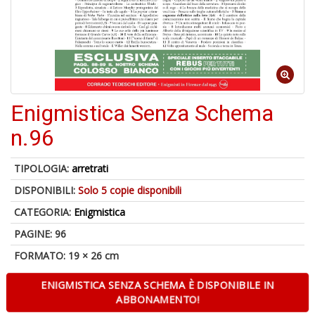
4
n
in
di
Enigmistica Senza Schema
n.96
A
a
TIPOLOGIA:
arretrati
a
DISPONIBILI:
Solo 5 copie disponibili
A
CATEGORIA:
Enigmistica
PAGINE: 96
FORMATO: 19 × 26 cm
ENIGMISTICA SENZA SCHEMA È DISPONIBILE IN
ABBONAMENTO!
Hi