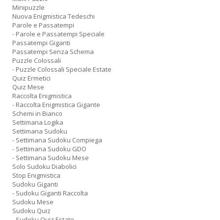
Minipuzzle
Nuova Enigmistica Tedeschi
Parole e Passatempi
- Parole e Passatempi Speciale
Passatempi Giganti
Passatempi Senza Schema
Puzzle Colossali
- Puzzle Colossali Speciale Estate
Quiz Ermetici
Quiz Mese
Raccolta Enigmistica
- Raccolta Enigmistica Gigante
Schemi in Bianco
Settimana Logika
Settimana Sudoku
- Settimana Sudoku Compiega
- Settimana Sudoku GDO
- Settimana Sudoku Mese
Solo Sudoku Diabolici
Stop Enigmistica
Sudoku Giganti
- Sudoku Giganti Raccolta
Sudoku Mese
Sudoku Quiz
- Sudoku Quiz Estate