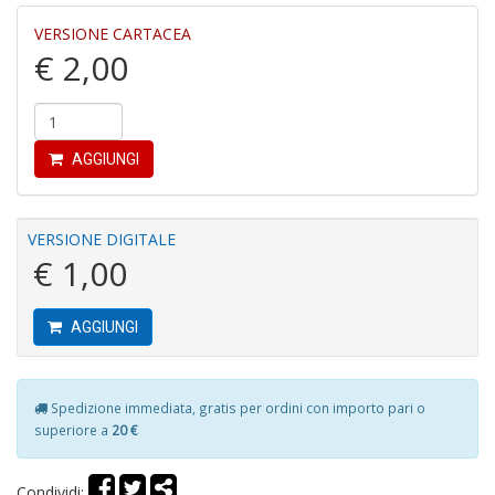
e
M
VERSIONE CARTACEA
H
€ 2,00
S
n
+
D
AGGIUNGI
VERSIONE DIGITALE
P
€ 1,00
9
in
E
AGGIUNGI
P
n
+
D
Spedizione immediata, gratis per ordini con importo pari o
superiore a
20 €
Condividi: