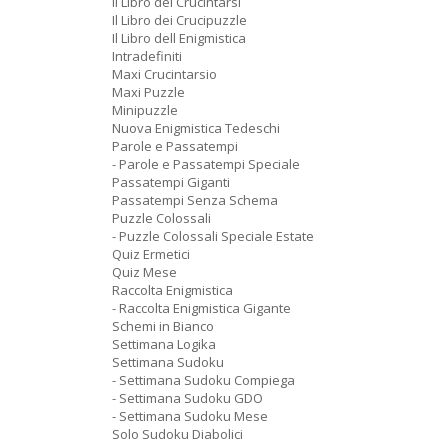
Il Libro dei Crucintarsi
Il Libro dei Crucipuzzle
Il Libro dell Enigmistica
Intradefiniti
Maxi Crucintarsio
Maxi Puzzle
Minipuzzle
Nuova Enigmistica Tedeschi
Parole e Passatempi
- Parole e Passatempi Speciale
Passatempi Giganti
Passatempi Senza Schema
Puzzle Colossali
- Puzzle Colossali Speciale Estate
Quiz Ermetici
Quiz Mese
Raccolta Enigmistica
- Raccolta Enigmistica Gigante
Schemi in Bianco
Settimana Logika
Settimana Sudoku
- Settimana Sudoku Compiega
- Settimana Sudoku GDO
- Settimana Sudoku Mese
Solo Sudoku Diabolici