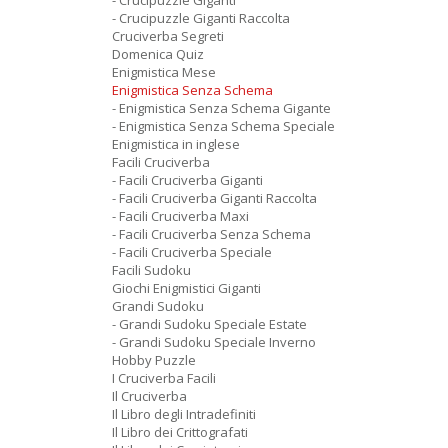
- Crucipuzzle Giganti
- Crucipuzzle Giganti Raccolta
Cruciverba Segreti
Domenica Quiz
Enigmistica Mese
Enigmistica Senza Schema
- Enigmistica Senza Schema Gigante
- Enigmistica Senza Schema Speciale
Enigmistica in inglese
Facili Cruciverba
- Facili Cruciverba Giganti
- Facili Cruciverba Giganti Raccolta
- Facili Cruciverba Maxi
- Facili Cruciverba Senza Schema
- Facili Cruciverba Speciale
Facili Sudoku
Giochi Enigmistici Giganti
Grandi Sudoku
- Grandi Sudoku Speciale Estate
- Grandi Sudoku Speciale Inverno
Hobby Puzzle
I Cruciverba Facili
Il Cruciverba
Il Libro degli Intradefiniti
Il Libro dei Crittografati