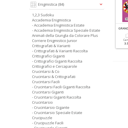
Enigmistica
(84)
1,2,3 Sudoku
Accademia Enigmistica
- Accademia Enigmistica Estate
ACILI CRUCIVERBA SPECIALE N.5
FACILI CRUCIVERBA SPECIALE N.1
- Accademia Enigmistica Speciale Estate
Animali della Giungla da Colorare Plus
Corriere Enigmistico Junior
Cartacea
Digitale
Cartacea
Digitale
Car
1.90 €
1.00 €
1.80 €
1.00 €
3.
Crittografati & Varianti
- Crittografati & Varianti Raccolta
Crittografici Giganti
- Crittografici Giganti Raccolta
Crittografici e Cercaparole
Crucintarsi & Co
Crucintarsi & Crittografati
Crucintarsi Facili
- Crucintarsi Facili Giganti Raccolta
Crucintarsi Giganti
- Crucintarsi Giganti Raccolta
Crucintarsio
- Crucintarsio Gigante
- Crucintarsio Speciale Estate
Crucipuzzle
- Crucipuzzle Facili