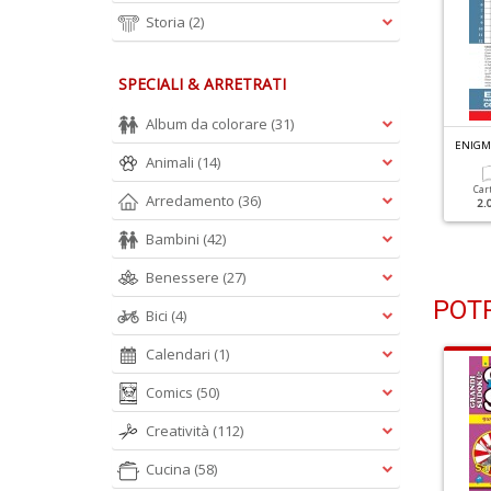
Storia
(2)
SPECIALI & ARRETRATI
Album da colorare
(31)
NIGMISTICA SENZA SCHEMA N.84
ENIGMISTICA SENZA SCHEMA N.83
ENIGM
Animali
(14)
Cartacea
Digitale
Cartacea
Digitale
Car
Arredamento
(36)
1.90 €
1.00 €
1.90 €
1.00 €
2.
Bambini
(42)
Benessere
(27)
POTR
Bici
(4)
Calendari
(1)
Comics
(50)
Creatività
(112)
Cucina
(58)