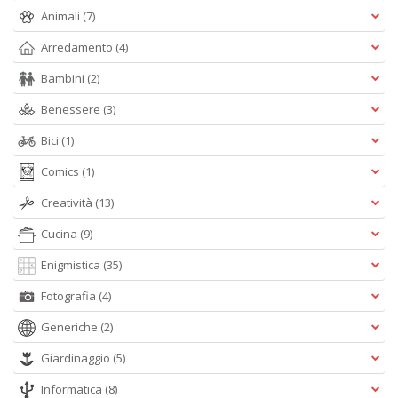
D
Animali
(7)
Arredamento
(4)
Bambini
(2)
C
Benessere
(3)
ai
pi
Bici
(1)
D
Comics
(1)
D
in
Creatività
(13)
D
n
Cucina
(9)
+
D
Enigmistica
(35)
Fotografia
(4)
Generiche
(2)
Giardinaggio
(5)
Informatica
(8)