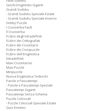
Facili Sudoku
Giochi Enigmistici Giganti
Grandi Sudoku
- Grandi Sudoku Speciale Estate
- Grandi Sudoku Speciale Inverno
Hobby Puzzle
I Cruciverba Facili
Il Cruciverba
Il Libro degli Intradefiniti
Il Libro dei Crittografati
Il Libro dei Crucintarsi
Il Libro dei Crucipuzzle
Il Libro dell Enigmistica
Intradefiniti
Maxi Crucintarsio
Maxi Puzzle
Minipuzzle
Nuova Enigmistica Tedeschi
Parole e Passatempi
- Parole e Passatempi Speciale
Passatempi Giganti
Passatempi Senza Schema
Puzzle Colossali
- Puzzle Colossali Speciale Estate
Quiz Ermetici