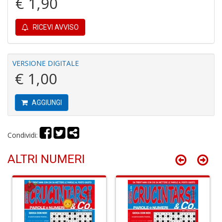
€ 1,90
RICEVI AVVISO
I
G
VERSIONE DIGITALE
P
€ 1,00
C
la
S
AGGIUNGI
S
n
+
Condividi:
D
ALTRI NUMERI
L
G
S
d