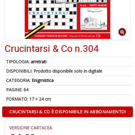
1
n
in
Crucintarsi & Co n.304
di
TIPOLOGIA:
arretrati
DISPONIBILI:
Prodotto disponibile solo in digitale
CATEGORIA:
Enigmistica
PAGINE: 64
U
a
FORMATO: 17 × 24 cm
di
a
CRUCINTARSI & CO È DISPONIBILE IN ABBONAMENTO!
a
C
VERSIONE CARTACEA