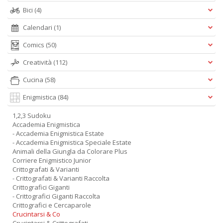
Bici
(4)
Calendari
(1)
Comics
(50)
Creatività
(112)
Cucina
(58)
Enigmistica
(84)
1,2,3 Sudoku
Accademia Enigmistica
- Accademia Enigmistica Estate
- Accademia Enigmistica Speciale Estate
Animali della Giungla da Colorare Plus
Corriere Enigmistico Junior
Crittografati & Varianti
- Crittografati & Varianti Raccolta
Crittografici Giganti
- Crittografici Giganti Raccolta
Crittografici e Cercaparole
Crucintarsi & Co