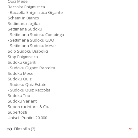
Quiz Mese
Raccolta Enigmistica
- Raccolta Enigmistica Gigante
Schemi in Bianco
Settimana Logika
Settimana Sudoku
- Settimana Sudoku Compiega
- Settimana Sudoku GDO
- Settimana Sudoku Mese
Solo Sudoku Diabolici
Stop Enigmistica
Sudoku Giganti
- Sudoku Giganti Raccolta
Sudoku Mese
Sudoku Quiz
- Sudoku Quiz Estate
- Sudoku Quiz Raccolta
Sudoku Top
Sudoku Varianti
Supercrucintarsi & Co.
Supertosti
Unisci i Puntini 20.000
Filosofia
(2)