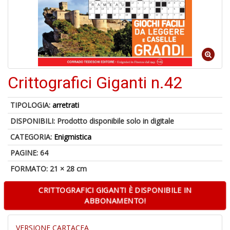
6
n
c
c
Crittografici Giganti n.42
di
in
o
TIPOLOGIA:
arretrati
DISPONIBILI:
Prodotto disponibile solo in digitale
CATEGORIA:
Enigmistica
PAGINE: 64
A
FORMATO: 21 × 28 cm
a
G
CRITTOGRAFICI GIGANTI È DISPONIBILE IN
S
ABBONAMENTO!
VERSIONE CARTACEA