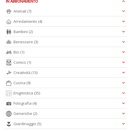
D
IN ABBONAMENTO
Animali
(7)
Arredamento
(4)
Bambini
(2)
Benessere
(3)
A
Bici
(1)
L
O
Comics
(1)
C
n
Creatività
(13)
Cucina
(9)
Enigmistica
(35)
Fotografia
(4)
Generiche
(2)
Giardinaggio
(5)