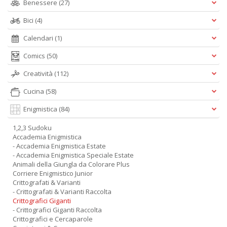
Benessere
(27)
Bici
(4)
Calendari
(1)
Comics
(50)
Creatività
(112)
Cucina
(58)
Enigmistica
(84)
1,2,3 Sudoku
Accademia Enigmistica
- Accademia Enigmistica Estate
- Accademia Enigmistica Speciale Estate
Animali della Giungla da Colorare Plus
Corriere Enigmistico Junior
Crittografati & Varianti
- Crittografati & Varianti Raccolta
Crittografici Giganti
- Crittografici Giganti Raccolta
Crittografici e Cercaparole