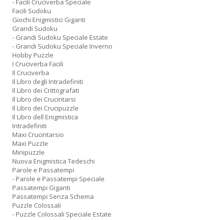
- Facili Cruciverba Speciale
Facili Sudoku
Giochi Enigmistici Giganti
Grandi Sudoku
- Grandi Sudoku Speciale Estate
- Grandi Sudoku Speciale Inverno
Hobby Puzzle
I Cruciverba Facili
Il Cruciverba
Il Libro degli Intradefiniti
Il Libro dei Crittografati
Il Libro dei Crucintarsi
Il Libro dei Crucipuzzle
Il Libro dell Enigmistica
Intradefiniti
Maxi Crucintarsio
Maxi Puzzle
Minipuzzle
Nuova Enigmistica Tedeschi
Parole e Passatempi
- Parole e Passatempi Speciale
Passatempi Giganti
Passatempi Senza Schema
Puzzle Colossali
- Puzzle Colossali Speciale Estate