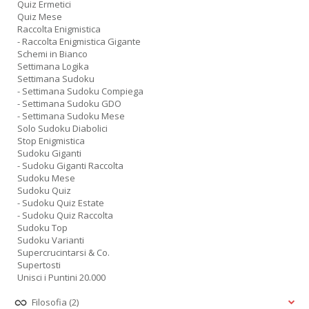
Quiz Ermetici
Quiz Mese
Raccolta Enigmistica
- Raccolta Enigmistica Gigante
Schemi in Bianco
Settimana Logika
Settimana Sudoku
- Settimana Sudoku Compiega
- Settimana Sudoku GDO
- Settimana Sudoku Mese
Solo Sudoku Diabolici
Stop Enigmistica
Sudoku Giganti
- Sudoku Giganti Raccolta
Sudoku Mese
Sudoku Quiz
- Sudoku Quiz Estate
- Sudoku Quiz Raccolta
Sudoku Top
Sudoku Varianti
Supercrucintarsi & Co.
Supertosti
Unisci i Puntini 20.000
Filosofia
(2)