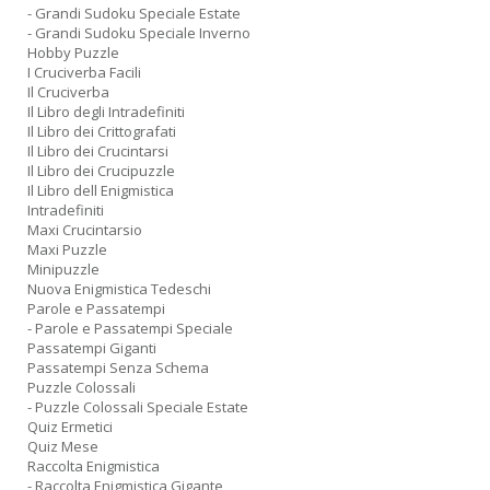
- Grandi Sudoku Speciale Estate
- Grandi Sudoku Speciale Inverno
Hobby Puzzle
I Cruciverba Facili
Il Cruciverba
Il Libro degli Intradefiniti
Il Libro dei Crittografati
Il Libro dei Crucintarsi
Il Libro dei Crucipuzzle
Il Libro dell Enigmistica
Intradefiniti
Maxi Crucintarsio
Maxi Puzzle
Minipuzzle
Nuova Enigmistica Tedeschi
Parole e Passatempi
- Parole e Passatempi Speciale
Passatempi Giganti
Passatempi Senza Schema
Puzzle Colossali
- Puzzle Colossali Speciale Estate
Quiz Ermetici
Quiz Mese
Raccolta Enigmistica
- Raccolta Enigmistica Gigante