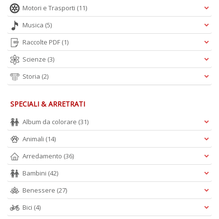
Motori e Trasporti
(11)
A
Musica
(5)
L
O
Raccolte PDF
(1)
C
n
Scienze
(3)
Storia
(2)
SPECIALI & ARRETRATI
Album da colorare
(31)
Animali
(14)
Arredamento
(36)
Bambini
(42)
Benessere
(27)
Bici
(4)