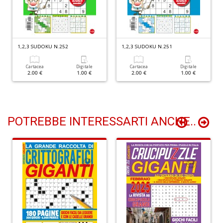
di
F
Ar
n
+
1,2,3 SUDOKU N.252
1,2,3 SUDOKU N.251
D
Cartacea
Digitale
Cartacea
Digitale
2.00 €
1.00 €
2.00 €
1.00 €
Il
m
POTREBBE INTERESSARTI ANCHE..
O
2
Il
M
G
S
n
+
D