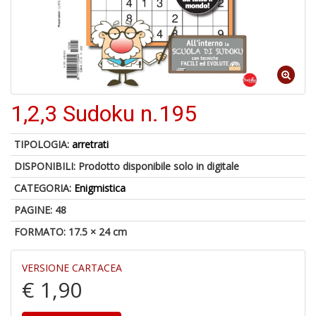
5
n
in
1,2,3 Sudoku n.195
di
TIPOLOGIA:
arretrati
DISPONIBILI:
Prodotto disponibile solo in digitale
CATEGORIA:
Enigmistica
PAGINE: 48
U
FORMATO: 17.5 × 24 cm
a
di
a
VERSIONE CARTACEA
Y
€ 1,90
&
R