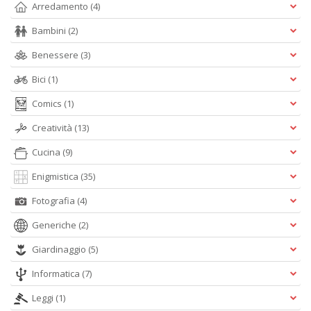
Arredamento
(4)
r
U
Bambini
(2)
I
n
Benessere
(3)
+
D
Bici
(1)
Comics
(1)
Creatività
(13)
Cucina
(9)
F
W
Enigmistica
(35)
V
n
Fotografia
(4)
+
D
Generiche
(2)
Giardinaggio
(5)
Informatica
(7)
Leggi
(1)