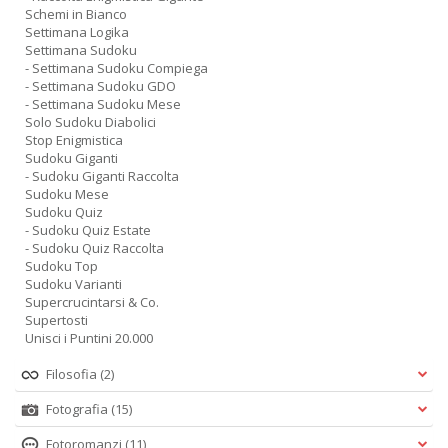
Schemi in Bianco
Settimana Logika
Settimana Sudoku
- Settimana Sudoku Compiega
- Settimana Sudoku GDO
- Settimana Sudoku Mese
Solo Sudoku Diabolici
Stop Enigmistica
Sudoku Giganti
- Sudoku Giganti Raccolta
Sudoku Mese
Sudoku Quiz
- Sudoku Quiz Estate
- Sudoku Quiz Raccolta
Sudoku Top
Sudoku Varianti
Supercrucintarsi & Co.
Supertosti
Unisci i Puntini 20.000
Filosofia
(2)
Fotografia
(15)
Fotoromanzi
(11)