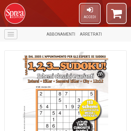
ACCEDI
ABBONAMENTI
ARRETRATI
Menù
4
f
+
S
in
o