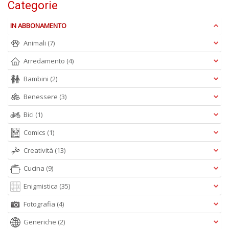
Categorie
T
IN ABBONAMENTO
al
c
Animali
(7)
p
e
Arredamento
(4)
c
T
Bambini
(2)
d
N
Benessere
(3)
n
Bici
(1)
+
D
Comics
(1)
Creatività
(13)
Cucina
(9)
Enigmistica
(35)
Fotografia
(4)
A
L
Generiche
(2)
O