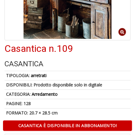
A
di
1
a
al
Casantica n.109
ri
CASANTICA
TIPOLOGIA:
arretrati
DISPONIBILI:
Prodotto disponibile solo in digitale
CATEGORIA:
Arredamento
A
PAGINE: 128
a
a
FORMATO: 20.7 × 28.5 cm
O
d
CASANTICA È DISPONIBILE IN ABBONAMENTO!
V