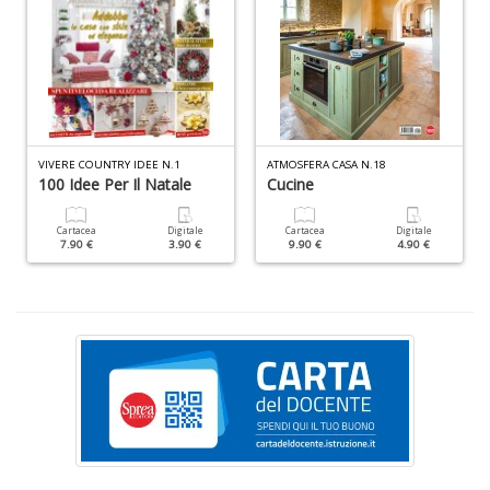
F
d
P
C
D
C
n
VIVERE COUNTRY IDEE N.1
ATMOSFERA CASA N.18
100 Idee Per Il Natale
Cucine
+
D
Cartacea
Digitale
Cartacea
Digitale
7.90 €
3.90 €
9.90 €
4.90 €
S
S
n
+
D