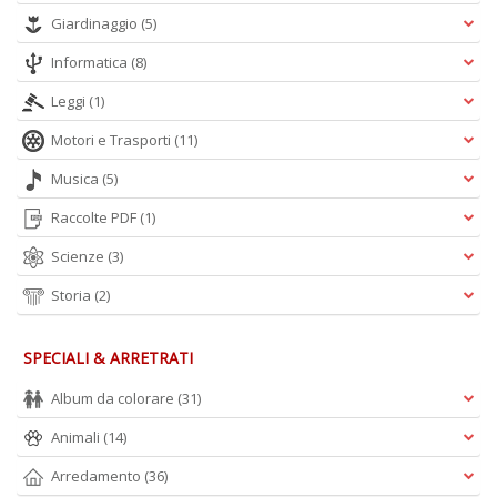
C
Giardinaggio
(5)
n
Informatica
(8)
Leggi
(1)
Motori e Trasporti
(11)
Musica
(5)
Raccolte PDF
(1)
Scienze
(3)
Storia
(2)
SPECIALI & ARRETRATI
Album da colorare
(31)
Animali
(14)
Arredamento
(36)