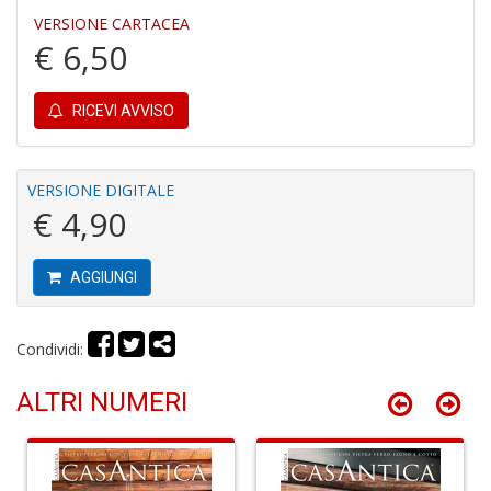
VERSIONE CARTACEA
€ 6,50
RICEVI AVVISO
S
V
VERSIONE DIGITALE
l
€ 4,90
It
G
n
AGGIUNGI
+
D
Condividi:
ALTRI NUMERI
R
G
H