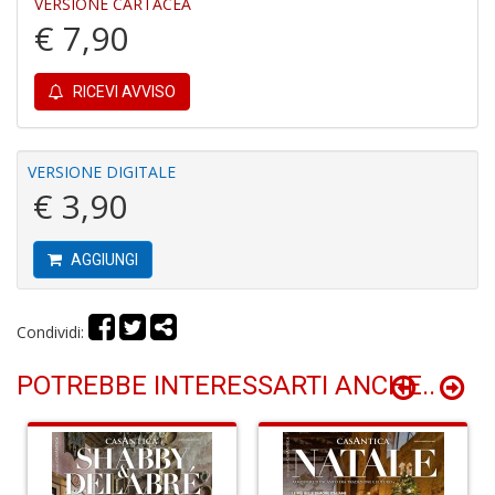
VERSIONE CARTACEA
€ 7,90
A
s
RICEVI AVVISO
di
h
W
M
VERSIONE DIGITALE
M
€ 3,90
n
+
D
AGGIUNGI
Condividi:
I
POTREBBE INTERESSARTI ANCHE..
pi
di
u
v
R