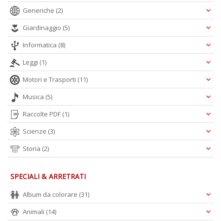
S
Generiche
(2)
7
Giardinaggio
(5)
l
P
Informatica
(8)
C
n
Leggi
(1)
+
D
Motori e Trasporti
(11)
Musica
(5)
Raccolte PDF
(1)
Scienze
(3)
Storia
(2)
A
L
SPECIALI & ARRETRATI
O
C
Album da colorare
(31)
n
Animali
(14)