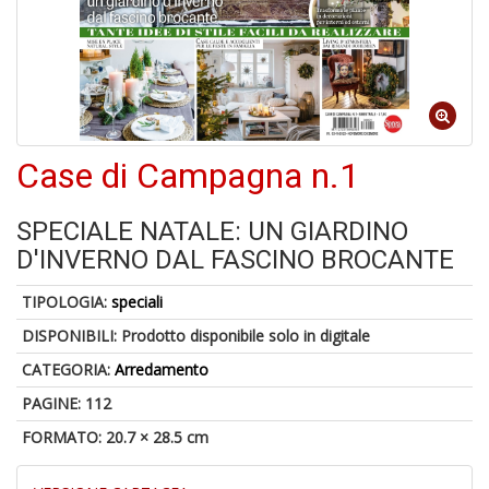
6
f
+
di
in
Case di Campagna n.1
r
SPECIALE NATALE: UN GIARDINO
D'INVERNO DAL FASCINO BROCANTE
TIPOLOGIA:
speciali
6
n
DISPONIBILI:
Prodotto disponibile solo in digitale
in
CATEGORIA:
Arredamento
di
PAGINE: 112
FORMATO: 20.7 × 28.5 cm