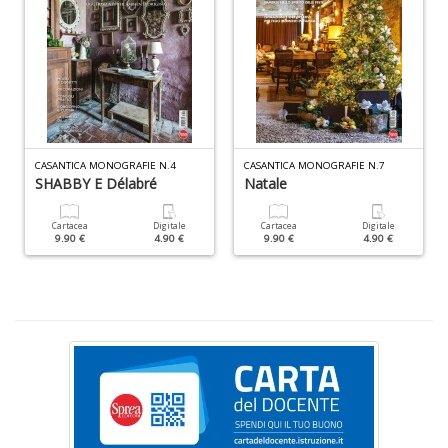
D
n
+
D
L
CASANTICA MONOGRAFIE N.4
CASANTICA MONOGRAFIE N.7
SHABBY E Délabré
Natale
B
T
G
Cartacea
Digitale
Cartacea
Digitale
9.90 €
4.90 €
9.90 €
4.90 €
M
n
+
D