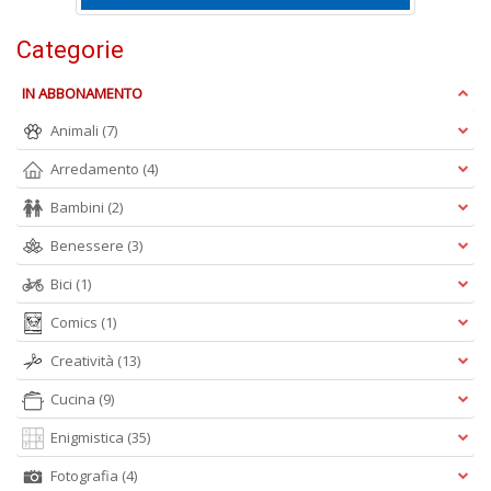
D
B
Categorie
C
R
IN ABBONAMENTO
n
+
Animali
(7)
D
Arredamento
(4)
Bambini
(2)
Benessere
(3)
R
Bici
(1)
Pi
H
Comics
(1)
J
n
Creatività
(13)
+
D
Cucina
(9)
Enigmistica
(35)
Fotografia
(4)