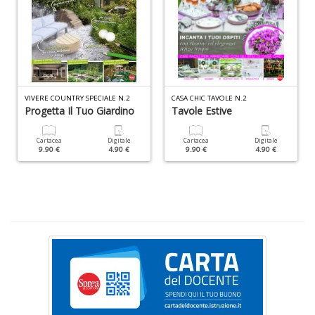
A
di
M
di
F
VIVERE COUNTRY SPECIALE N.2
CASA CHIC TAVOLE N.2
0
Progetta Il Tuo Giardino
Tavole Estive
M
di
Cartacea
Digitale
Cartacea
Digitale
F
9.90 €
4.90 €
9.90 €
4.90 €
S
n
+
D
e