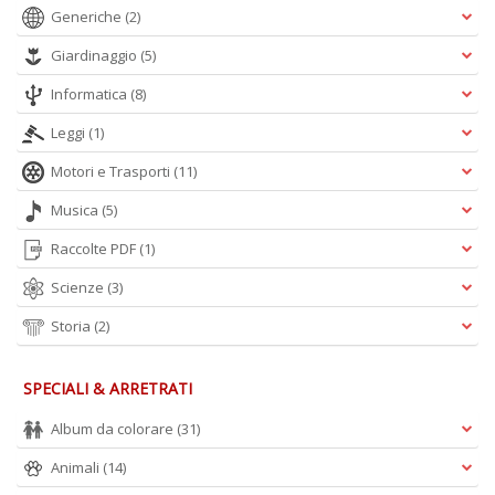
p
Generiche
(2)
l
C
Giardinaggio
(5)
la
Informatica
(8)
S
n
Leggi
(1)
+
D
Motori e Trasporti
(11)
Musica
(5)
Raccolte PDF
(1)
Scienze
(3)
Storia
(2)
A
L
O
SPECIALI & ARRETRATI
C
Album da colorare
(31)
n
Animali
(14)