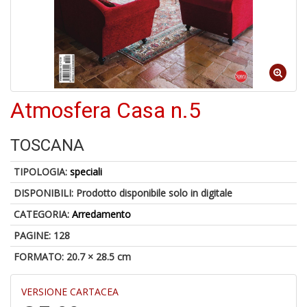
1
f
Atmosfera Casa n.5
6
n
TOSCANA
in
di
TIPOLOGIA:
speciali
DISPONIBILI:
Prodotto disponibile solo in digitale
CATEGORIA:
Arredamento
PAGINE: 128
FORMATO: 20.7 × 28.5 cm
M
P
VERSIONE CARTACEA
M