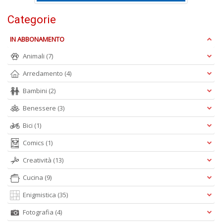
P
C
Categorie
n
+
IN ABBONAMENTO
D
Animali
(7)
Arredamento
(4)
Bambini
(2)
R
C
Benessere
(3)
Vi
Bici
(1)
n
+
Comics
(1)
D
Creatività
(13)
Cucina
(9)
Enigmistica
(35)
A
L
Fotografia
(4)
b