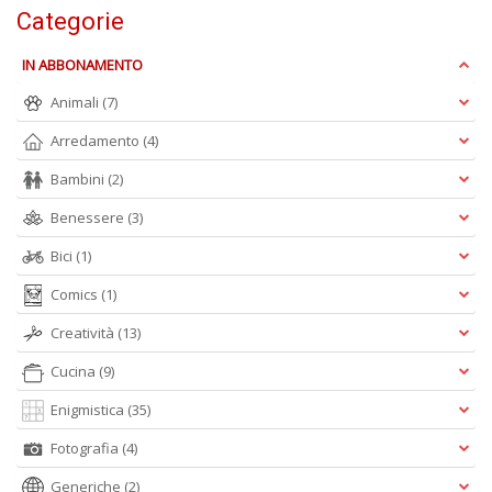
+
Categorie
D
IN ABBONAMENTO
Animali
(7)
Arredamento
(4)
M
Bambini
(2)
fa
in
Benessere
(3)
c
D
Bici
(1)
b
e
Comics
(1)
s
n
Creatività
(13)
+
D
Cucina
(9)
Enigmistica
(35)
Fotografia
(4)
Generiche
(2)
Gl