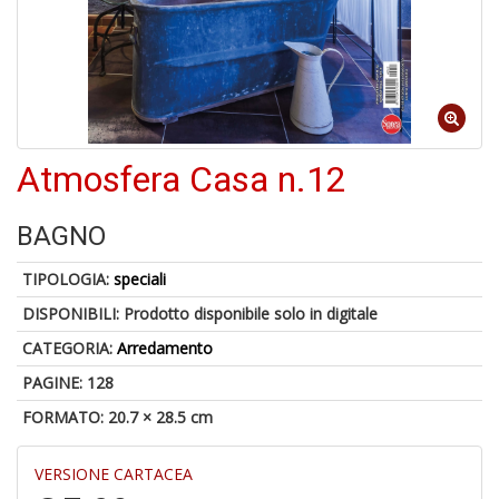
4
n
in
di
Atmosfera Casa n.12
A
BAGNO
a
G
TIPOLOGIA:
speciali
S
DISPONIBILI:
Prodotto disponibile solo in digitale
CATEGORIA:
Arredamento
PAGINE: 128
FORMATO: 20.7 × 28.5 cm
5
g
VERSIONE CARTACEA
s