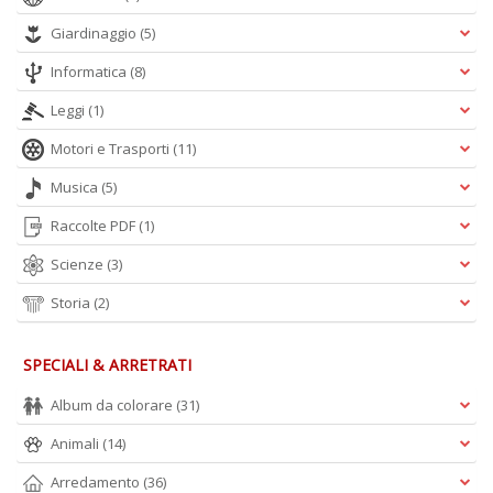
u
Giardinaggio
(5)
d
d
Informatica
(8)
H
n
Leggi
(1)
+
D
Motori e Trasporti
(11)
Musica
(5)
Raccolte PDF
(1)
Scienze
(3)
Storia
(2)
A
L
SPECIALI & ARRETRATI
O
C
Album da colorare
(31)
n
Animali
(14)
Arredamento
(36)