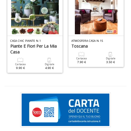
Li
T
CASA CHIC PIANTE N.1
ATMOSFERA CASA N.15
A
Piante E Fiori Per La Mia
Toscana
K
Casa
D
Cartacea
Digitale
n
7.90 €
3.50 €
Cartacea
Digitale
+
9.90 €
4.90 €
D
S
S
n