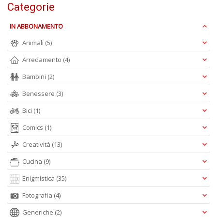
Ul
Categorie
M
M
IN ABBONAMENTO
n
+
Animali
(5)
D
Arredamento
(4)
Bambini
(2)
Benessere
(3)
C
Bici
(1)
di
c
Comics
(1)
W
V
Creatività
(13)
n
+
Cucina
(9)
D
Enigmistica
(35)
Fotografia
(4)
Generiche
(2)