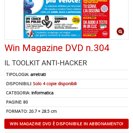
A
di
a
a
Win Magazine DVD n.304
B
d
IL TOOLKIT ANTI-HACKER
TIPOLOGIA:
arretrati
DISPONIBILI:
Solo 4 copie disponibili
CATEGORIA:
Informatica
PAGINE: 80
A
FORMATO: 20.7 × 28.5 cm
à
M
WIN MAGAZINE DVD È DISPONIBILE IN ABBONAMENTO!
D
C