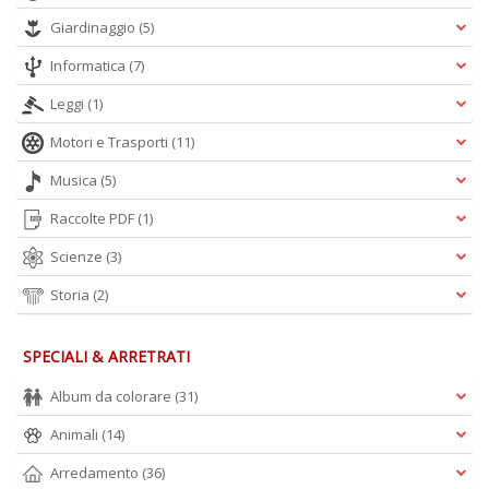
Giardinaggio
(5)
Informatica
(7)
A
L
Leggi
(1)
O
C
Motori e Trasporti
(11)
n
Musica
(5)
Raccolte PDF
(1)
Scienze
(3)
Storia
(2)
SPECIALI & ARRETRATI
Album da colorare
(31)
Animali
(14)
Arredamento
(36)