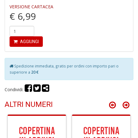
A
VERSIONE CARTACEA
€ 6,99
AGGIUNGI
S
2
Spedizione immediata, gratis per ordini con importo pari o
M
superiore a
20 €
C
n
+
Condividi:
D
ALTRI NUMERI
M
di