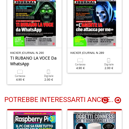
1
P
V
(D
n
HACKER JOURNAL N.290
HACKER JOURNAL N.289
+
TI RUBANO LA VOCE Da
D
WhatsApp
Cartacea
Digitale
4.90 €
2.00 €
Cartacea
Digitale
4.90 €
2.00 €
POTREBBE INTERESSARTI ANCHE..
E
S
S
n