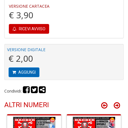
VERSIONE CARTACEA
€ 3,90
P
RICEVI AVVISO
F
C
R
M
VERSIONE DIGITALE
n
€ 2,00
+
D
AGGIUNGI
Condividi:
P
M
ALTRI NUMERI
B
n
+
D