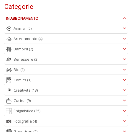
s
Categorie
t
da
IN ABBONAMENTO
f
C
Animali
(5)
C
n
Arredamento
(4)
+
D
Bambini
(2)
Benessere
(3)
Bici
(1)
Comics
(1)
Creatività
(13)
A
Cucina
(9)
L
O
Enigmistica
(35)
C
n
Fotografia
(4)
Generiche
(2)