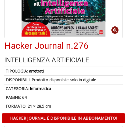
V
lo
Y
Hacker Journal n.276
t
di
P
INTELLIGENZA ARTIFICIALE
TIPOLOGIA:
arretrati
DISPONIBILI:
Prodotto disponibile solo in digitale
CATEGORIA:
Informatica
U
A
PAGINE: 64
c
B
FORMATO: 21 × 28.5 cm
HACKER JOURNAL È DISPONIBILE IN ABBONAMENTO!