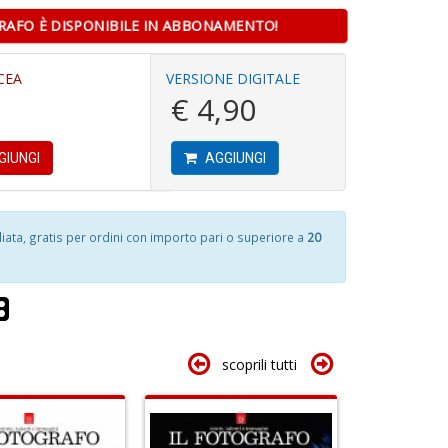
E
n
4
RAFO È DISPONIBILE IN ABBONAMENTO!
M
+
n
n
D
in
+
CEA
VERSIONE DIGITALE
di
D
€ 4,90
GIUNGI
AGGIUNGI
6
C
f
ai
N
P
G
A
ta, gratis per ordini con importo pari o superiore a
20
e
L
G
P
S
n
n
+
+
D
D
scoprili tutti
B