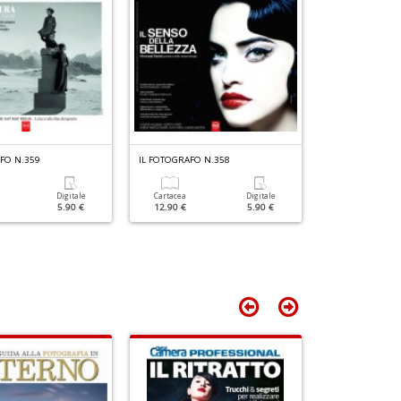
e
Fi
I
L
C
S
n
+
D
FO N.359
IL FOTOGRAFO N.358
IL FOTOGRAFO N
Paesaggi Es
Digitale
Cartacea
Digitale
5.90 €
12.90 €
5.90 €
Cartacea
12.90 €