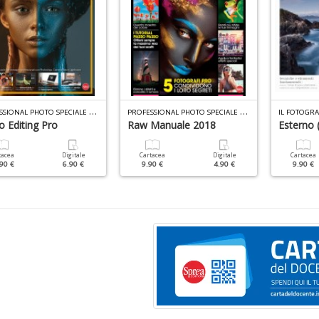
P
ROFESSIONAL PHOTO SPECIALE N.14
P
ROFESSIONAL PHOTO SPECIALE N.12
IL FOTOGRA
o Editing Pro
Raw Manuale 2018
Esterno 
tacea
Digitale
Cartacea
Digitale
Cartacea
90 €
6.90 €
9.90 €
4.90 €
9.90 €