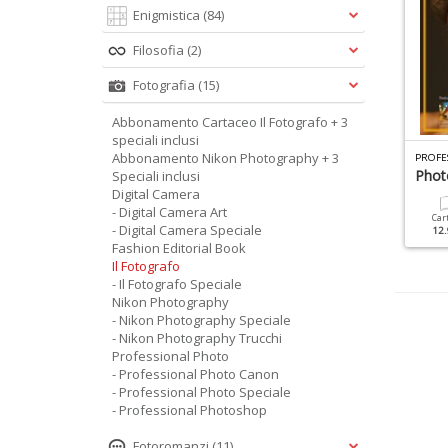
Enigmistica
(84)
Filosofia
(2)
Fotografia
(15)
Abbonamento Cartaceo Il Fotografo + 3
speciali inclusi
Abbonamento Nikon Photography + 3
L FOTOGRAFO SPECIALE N.6
DIGITAL CAMERA SPECIALE N.19
aesaggio
Ritratti
Phot
Speciali inclusi
Digital Camera
- Digital Camera Art
Cartacea
Digitale
Cartacea
Digitale
Car
- Digital Camera Speciale
12.90 €
6.90 €
9.90 €
4.90 €
12.
Fashion Editorial Book
Il Fotografo
- Il Fotografo Speciale
Nikon Photography
- Nikon Photography Speciale
- Nikon Photography Trucchi
Professional Photo
- Professional Photo Canon
- Professional Photo Speciale
- Professional Photoshop
Fotoromanzi
(11)