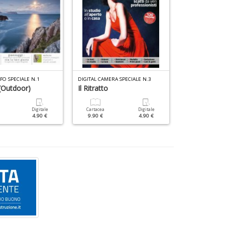
FO SPECIALE N.1
DIGITAL CAMERA SPECIALE N.3
NIKON PHOTOGRA
(Outdoor)
Il Ritratto
Tutti I Segre
Digitale
Cartacea
Digitale
Cartacea
4.90 €
9.90 €
4.90 €
9.90 €