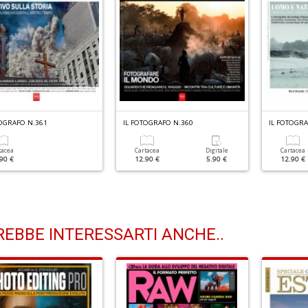
TOGRAFO N.361
IL FOTOGRAFO N.360
IL FOTOGRA
tacea
Cartacea
Digitale
Cartacea
90 €
12.90 €
5.90 €
12.90 €
EBBE INTERESSARTI ANCHE..