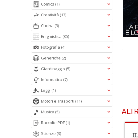
Comics
(1)
Creatività
(13)
Cucina
(9)
Enigmistica
(35)
Fotografia
(4)
Generiche
(2)
Giardinaggio
(5)
Informatica
(7)
Leggi
(1)
Motori e Trasporti
(11)
ALTR
Musica
(5)
Raccolte PDF
(1)
Scienze
(3)