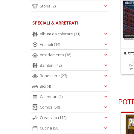
Storia
(2)
SPECIALI & ARRETRATI
Album da colorare
(31)
Animali
(14)
L FOTOGRAFO N.348
IL FOTOGRAFO N.347
IL FO
Arredamento
(36)
itratti E Paesaggi Urbani
Istantanee Sull'uomo E Sul
Mondo
Bambini
(42)
Car
12.
Cartacea
Digitale
Benessere
(27)
9.90 €
4.90 €
Cartacea
Digitale
9.90 €
4.90 €
Bici
(4)
Calendari
(1)
POTR
Comics
(50)
Creatività
(112)
Cucina
(58)