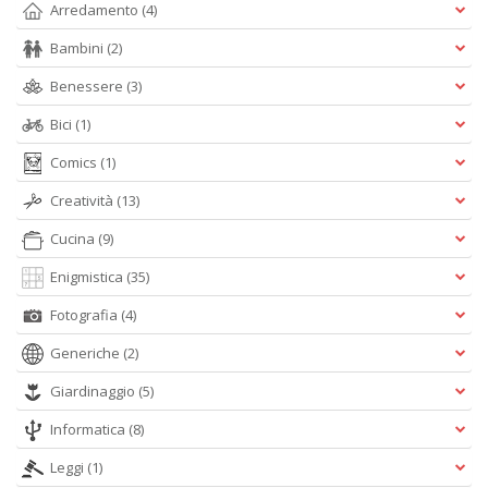
Arredamento
(4)
R
n
Bambini
(2)
+
D
Benessere
(3)
Bici
(1)
Comics
(1)
D
Creatività
(13)
Q
n
Cucina
(9)
+
Enigmistica
(35)
D
Fotografia
(4)
Generiche
(2)
Giardinaggio
(5)
Informatica
(8)
A
Leggi
(1)
L