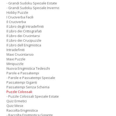
- Grandi Sudoku Speciale Estate
- Grandi Sudoku Speciale Inverno
Hobby Puzzle
I Cruciverba Facili
Il Cruciverba
Il Libro degli Intradefiniti
Il Libro dei Crittografati
Il Libro dei Crucintarsi
Il Libro dei Crucipuzzle
Il Libro dell Enigmistica
Intradefiniti
Maxi Crucintarsio
Maxi Puzzle
Minipuzzle
Nuova Enigmistica Tedeschi
Parole e Passatempi
- Parole e Passatempi Speciale
Passatempi Giganti
Passatempi Senza Schema
Puzzle Colossali
- Puzzle Colossali Speciale Estate
Quiz Ermetici
Quiz Mese
Raccolta Enigmistica
- Raccolta Enigmistica Gigante