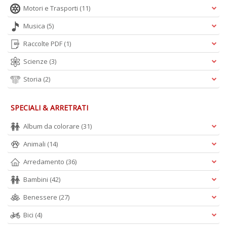
O
Motori e Trasporti
(11)
C
n
Musica
(5)
Raccolte PDF
(1)
Scienze
(3)
Storia
(2)
SPECIALI & ARRETRATI
Album da colorare
(31)
Animali
(14)
Arredamento
(36)
Bambini
(42)
Benessere
(27)
Bici
(4)