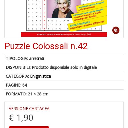
o
U
a
Puzzle Colossali n.42
di
a
TIPOLOGIA:
arretrati
DISPONIBILI:
Prodotto disponibile solo in digitale
CATEGORIA:
Enigmistica
PAGINE: 64
FORMATO: 21 × 28 cm
U
M
in
VERSIONE CARTACEA
C
€ 1,90
p
u