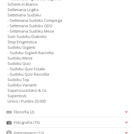
Schemi in Bianco
Settimana Logika
Settimana Sudoku
- Settimana Sudoku Compiega
- Settimana Sudoku GDO
- Settimana Sudoku Mese
Solo Sudoku Diabolici
Stop Enigmistica
Sudoku Giganti
- Sudoku Giganti Raccolta
Sudoku Mese
Sudoku Quiz
- Sudoku Quiz Estate
- Sudoku Quiz Raccolta
Sudoku Top
Sudoku Varianti
Supercrucintarsi & Co.
Supertosti
Unisci i Puntini 20.000
Filosofia
(2)
Fotografia
(15)
Fotoromanzi
(11)