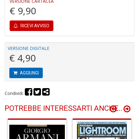
VERSIONE CARTACEA
€ 9,90
D
a
D
RICEVI AVVISO
D
in
D
S
VERSIONE DIGITALE
n
€ 4,90
+
D
AGGIUNGI
Condividi:
Il
s
POTREBBE INTERESSARTI ANCHE..
s
S
a
n
S
n