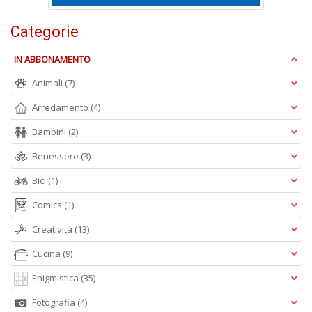
di
A
Categorie
di
C
IN ABBONAMENTO
n
+
Animali
(7)
D
Arredamento
(4)
Bambini
(2)
Benessere
(3)
W
1
Bici
(1)
p
Il
Comics
(1)
M
Creatività
(13)
C
I
Cucina
(9)
n
+
Enigmistica
(35)
D
Fotografia
(4)