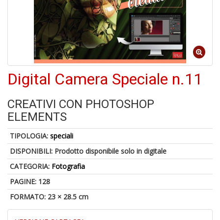
a
a
G
S
Digital Camera Speciale n.11
CREATIVI CON PHOTOSHOP
U
ELEMENTS
a
c
TIPOLOGIA:
speciali
Y
&
DISPONIBILI:
Prodotto disponibile solo in digitale
re
CATEGORIA:
Fotografia
PAGINE: 128
FORMATO: 23 × 28.5 cm