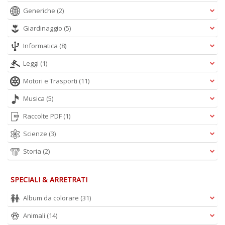
Generiche
(2)
Giardinaggio
(5)
C
Informatica
(8)
E
C
Leggi
(1)
C
n
Motori e Trasporti
(11)
+
D
Musica
(5)
Raccolte PDF
(1)
Scienze
(3)
Storia
(2)
A
SPECIALI & ARRETRATI
L
O
Album da colorare
(31)
C
Animali
(14)
n