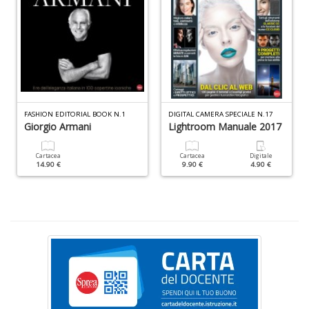
+
D
C
G
FASHION EDITORIAL BOOK N.1
DIGITAL CAMERA SPECIALE N.17
R
Giorgio Armani
Lightroom Manuale 2017
n
+
Cartacea
Cartacea
Digitale
D
14.90 €
9.90 €
4.90 €
M
f
i