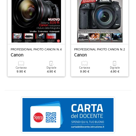
g
Pr
Fi
n
+
D
PROFESSIONAL PHOTO CANON N.4
PROFESSIONAL PHOTO CANON N.2
Canon
Canon
M
Cartacea
Digitale
Cartacea
Digitale
9.90 €
4.90 €
9.90 €
4.90 €
C
H
n
+
D
L
G