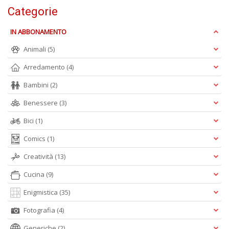
d
Categorie
U
B
IN ABBONAMENTO
C
la
Animali
(5)
S
Arredamento
(4)
n
+
Bambini
(2)
D
Benessere
(3)
Bici
(1)
Comics
(1)
Creatività
(13)
A
Cucina
(9)
L
Enigmistica
(35)
O
C
Fotografia
(4)
n
Generiche
(2)