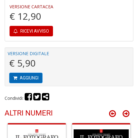
VERSIONE CARTACEA
€ 12,90
G
RICEVI AVVISO
M
H
n
+
VERSIONE DIGITALE
D
€ 5,90
AGGIUNGI
G
S
Condividi:
S
I
ALTRI NUMERI
n
+
D