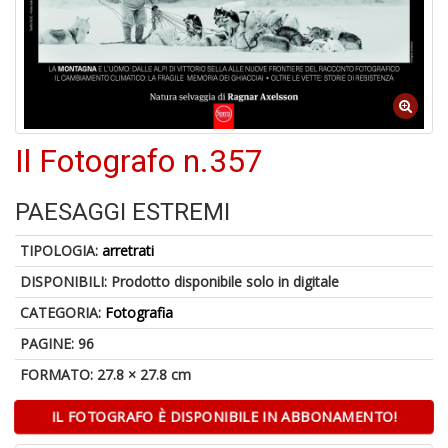
4
n
in
di
Il Fotografo n.357
PAESAGGI ESTREMI
TIPOLOGIA:
arretrati
4
DISPONIBILI:
Prodotto disponibile solo in digitale
n
c
CATEGORIA:
Fotografia
c
di
PAGINE: 96
in
FORMATO: 27.8 × 27.8 cm
r
IL FOTOGRAFO È DISPONIBILE IN ABBONAMENTO!