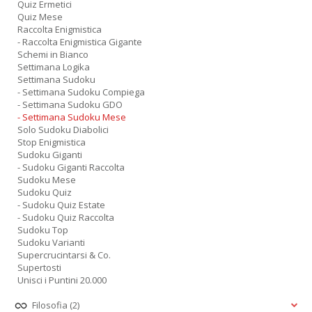
Quiz Ermetici
Quiz Mese
Raccolta Enigmistica
- Raccolta Enigmistica Gigante
Schemi in Bianco
Settimana Logika
Settimana Sudoku
- Settimana Sudoku Compiega
- Settimana Sudoku GDO
- Settimana Sudoku Mese
Solo Sudoku Diabolici
Stop Enigmistica
Sudoku Giganti
- Sudoku Giganti Raccolta
Sudoku Mese
Sudoku Quiz
- Sudoku Quiz Estate
- Sudoku Quiz Raccolta
Sudoku Top
Sudoku Varianti
Supercrucintarsi & Co.
Supertosti
Unisci i Puntini 20.000
Filosofia
(2)