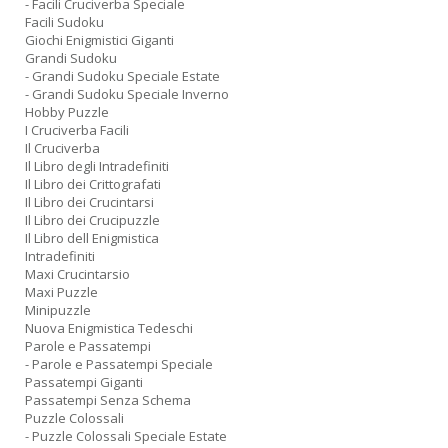
- Facili Cruciverba Speciale
Facili Sudoku
Giochi Enigmistici Giganti
Grandi Sudoku
- Grandi Sudoku Speciale Estate
- Grandi Sudoku Speciale Inverno
Hobby Puzzle
I Cruciverba Facili
Il Cruciverba
Il Libro degli Intradefiniti
Il Libro dei Crittografati
Il Libro dei Crucintarsi
Il Libro dei Crucipuzzle
Il Libro dell Enigmistica
Intradefiniti
Maxi Crucintarsio
Maxi Puzzle
Minipuzzle
Nuova Enigmistica Tedeschi
Parole e Passatempi
- Parole e Passatempi Speciale
Passatempi Giganti
Passatempi Senza Schema
Puzzle Colossali
- Puzzle Colossali Speciale Estate