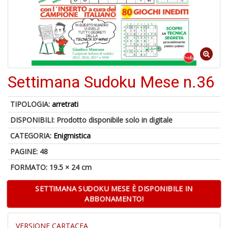
5
n
in
Settimana Sudoku Mese n.36
di
TIPOLOGIA:
arretrati
DISPONIBILI:
Prodotto disponibile solo in digitale
CATEGORIA:
Enigmistica
PAGINE: 48
U
FORMATO: 19.5 × 24 cm
a
di
SETTIMANA SUDOKU MESE È DISPONIBILE IN
a
ABBONAMENTO!
Y
&
R
VERSIONE CARTACEA