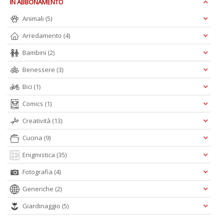
IN ABBONAMENTO
r
U
Animali
(5)
I
n
Arredamento
(4)
+
Bambini
(2)
D
Benessere
(3)
Bici
(1)
Comics
(1)
F
W
Creatività
(13)
V
Cucina
(9)
n
+
Enigmistica
(35)
D
Fotografia
(4)
Generiche
(2)
Giardinaggio
(5)