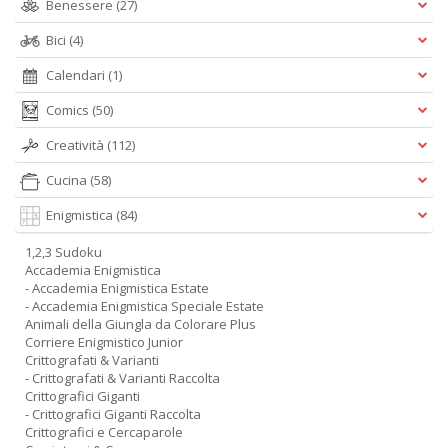
Benessere
(27)
Bici
(4)
Calendari
(1)
Comics
(50)
Creatività
(112)
Cucina
(58)
Enigmistica
(84)
1,2,3 Sudoku
Accademia Enigmistica
- Accademia Enigmistica Estate
- Accademia Enigmistica Speciale Estate
Animali della Giungla da Colorare Plus
Corriere Enigmistico Junior
Crittografati & Varianti
- Crittografati & Varianti Raccolta
Crittografici Giganti
- Crittografici Giganti Raccolta
Crittografici e Cercaparole