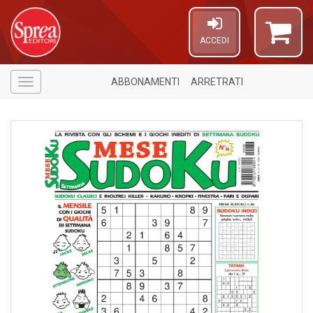
ACCEDI
ABBONAMENTI
ARRETRATI
Menù
4
f
+
S
in
o