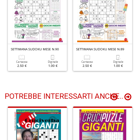
di
F
Ar
n
+
D
SETTIMANA SUDOKU MESE N.90
SETTIMANA SUDOKU MESE N.89
Cartacea
Digitale
Cartacea
Digitale
Il
2.50 €
1.00 €
2.50 €
1.00 €
m
O
2
Il
POTREBBE INTERESSARTI ANCHE..
M
G
S
n
+
D