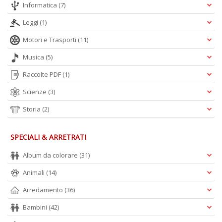
Informatica
(7)
A
Leggi
(1)
L
Motori e Trasporti
(11)
O
C
Musica
(5)
n
Raccolte PDF
(1)
Scienze
(3)
Storia
(2)
SPECIALI & ARRETRATI
Album da colorare
(31)
Animali
(14)
Arredamento
(36)
Bambini
(42)