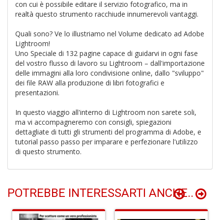
con cui è possibile editare il servizio fotografico, ma in
D
realtà questo strumento racchiude innumerevoli vantaggi.
Quali sono? Ve lo illustriamo nel Volume dedicato ad Adobe
Lightroom!
Uno Speciale di 132 pagine capace di guidarvi in ogni fase
del vostro flusso di lavoro su Lightroom – dall'importazione
A
delle immagini alla loro condivisione online, dallo "sviluppo"
d
dei file RAW alla produzione di libri fotografici e
p
presentazioni.
P
D
M
In questo viaggio all'interno di Lightroom non sarete soli,
n
ma vi accompagneremo con consigli, spiegazioni
+
dettagliate di tutti gli strumenti del programma di Adobe, e
D
tutorial passo passo per imparare e perfezionare l'utilizzo
di questo strumento.
POTREBBE INTERESSARTI ANCHE..