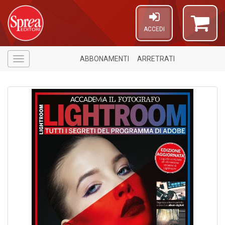
ACCEDI
ABBONAMENTI
ARRETRATI
Menù
1
n
in
di