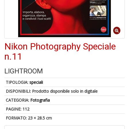
A
di
a
a
R
Nikon Photography Speciale
n.11
LIGHTROOM
5
n
TIPOLOGIA:
speciali
in
di
DISPONIBILI:
Prodotto disponibile solo in digitale
CATEGORIA:
Fotografia
PAGINE: 112
FORMATO: 23 × 28.5 cm