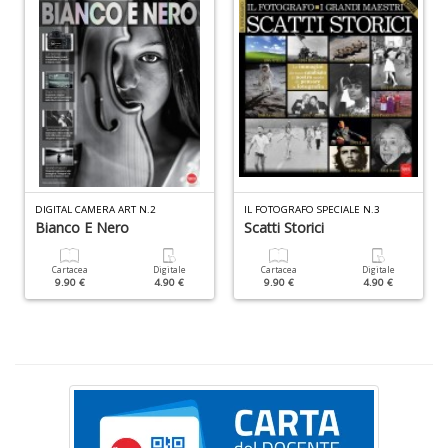
A
f
B
T
G
n
+
D
DIGITAL CAMERA ART N.2
IL FOTOGRAFO SPECIALE N.3
Bianco E Nero
Scatti Storici
D
Q
Cartacea
Digitale
Cartacea
Digitale
n
9.90 €
4.90 €
9.90 €
4.90 €
+
D
C
G