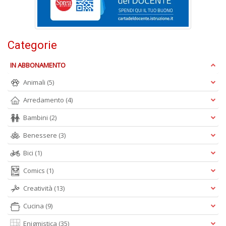
n
+
D
Categorie
IN ABBONAMENTO
Animali
(5)
Arredamento
(4)
A
Bambini
(2)
L
O
Benessere
(3)
C
n
Bici
(1)
Comics
(1)
Creatività
(13)
Cucina
(9)
Enigmistica
(35)