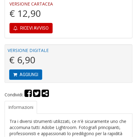
VERSIONE CARTACEA
P
€ 12,90
pi
r
R
RICEVI AVVISO
T
S
P
VERSIONE DIGITALE
Pi
n
€ 6,90
+
D
AGGIUNGI
Condividi:
D
Informazioni
G
St
M
Tra i diversi strumenti utilizzati, ce n'è sicuramente uno che
S
accomuna tutti: Adobe Lightroom. Fotografi principianti,
n
professionisti e appassionati lo prediligono per la rapidità
+