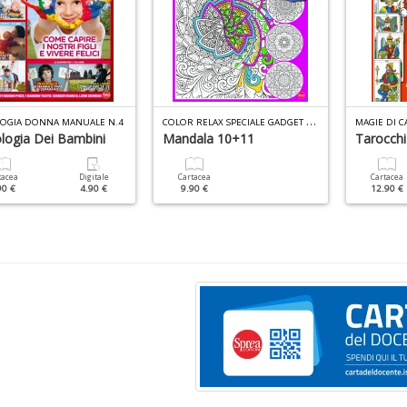
C
OLOR RELAX SPECIALE GADGET N.1
LOGIA DONNA MANUALE N.4
MAGIE DI C
ologia Dei Bambini
Mandala 10+11
Tarocchi
tacea
Digitale
Cartacea
Cartacea
90 €
4.90 €
9.90 €
12.90 €