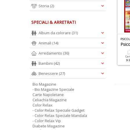
Storia
(2)
SPECIALI & ARRETRATI
Album da colorare
(31)
SICOLOGIA DONNA MANUALE N.2
COLOR RELAX VIP N.1
PSICO
Animali
(14)
inguaggio Del Corpo
Colouring Book Taylor
Psic
Swift
Arredamento
(36)
Cartacea
Digitale
Car
9.90 €
4.90 €
9.
Bambini
(42)
Cartacea
6.90 €
Benessere
(27)
Bio Magazine
- Bio Magazine Speciale
Carte Napoletane
Celiachia Magazine
Color Relax
- Color Relax Speciale Gadget
- Color Relax Speciale Mandala
- Color Relax Vip
Diabete Magazine