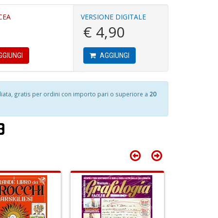
4
CEA
VERSIONE DIGITALE
n
€ 4,90
c
in
C
di
D
n
di
+
GIUNGI
AGGIUNGI
c
D
R
1
p
f
fr
ta, gratis per ordini con importo pari o superiore a
20
a
a
S
Fa
n
C
+
G
D
n
+
D
T
le
s