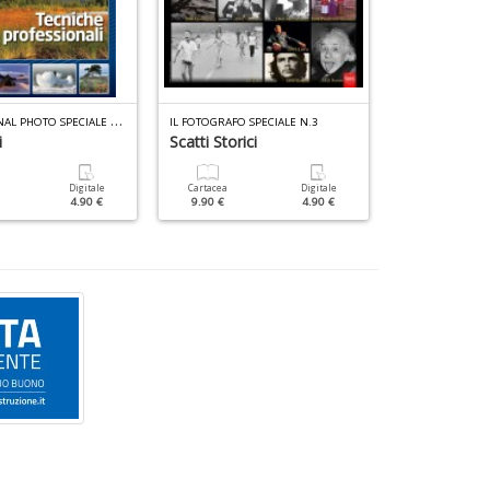
P
ROFESSIONAL PHOTO SPECIALE N.7
IL FOTOGRAFO SPECIALE N.3
PROFESSIONAL 
i
Scatti Storici
Canon
Digitale
Cartacea
Digitale
Cartacea
4.90 €
9.90 €
4.90 €
9.90 €