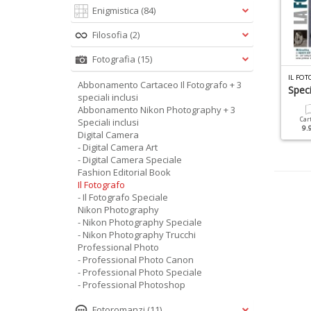
Enigmistica
(84)
Filosofia
(2)
Fotografia
(15)
P
ROFESSIONAL PHOTO SPECIALE N.12
IGITAL CAMERA SPECIALE N.13
IL FOT
Abbonamento Cartaceo Il Fotografo + 3
aesaggi Marini
Raw Manuale 2018
Spec
speciali inclusi
Abbonamento Nikon Photography + 3
Cartacea
Digitale
Cartacea
Digitale
Car
Speciali inclusi
9.90 €
4.90 €
9.90 €
4.90 €
9.
Digital Camera
- Digital Camera Art
- Digital Camera Speciale
Fashion Editorial Book
Il Fotografo
- Il Fotografo Speciale
Nikon Photography
- Nikon Photography Speciale
- Nikon Photography Trucchi
Professional Photo
- Professional Photo Canon
- Professional Photo Speciale
- Professional Photoshop
Fotoromanzi
(11)