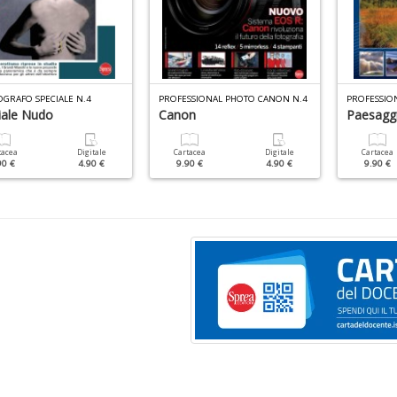
OGRAFO SPECIALE N.4
PROFESSIONAL PHOTO CANON N.4
iale Nudo
Canon
Paesagg
tacea
Digitale
Cartacea
Digitale
Cartacea
90 €
4.90 €
9.90 €
4.90 €
9.90 €