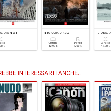
TOGRAFO N.361
IL FOTOGRAFO N.360
IL FOTOGRA
tacea
Cartacea
Digitale
Cartacea
90 €
12.90 €
5.90 €
12.90 €
EBBE INTERESSARTI ANCHE..