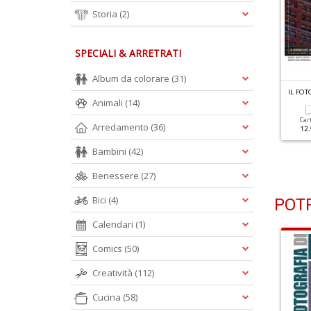
Storia
(2)
SPECIALI & ARRETRATI
Album da colorare
(31)
L FOTOGRAFO N.347
IL FOTOGRAFO N.346
IL FO
Animali
(14)
stantanee Sull'uomo E Sul
Visioni Di Donne
ondo
Car
Arredamento
(36)
12.
Cartacea
Digitale
9.90 €
4.90 €
Cartacea
Digitale
Bambini
(42)
9.90 €
4.90 €
Benessere
(27)
Bici
(4)
POTR
Calendari
(1)
Comics
(50)
Creatività
(112)
Cucina
(58)