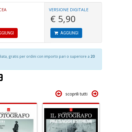
4
CEA
VERSIONE DIGITALE
n
€ 5,90
c
in
C
di
D
n
di
GIUNGI
AGGIUNGI
+
c
D
R
1
p
f
fr
ta, gratis per ordini con importo pari o superiore a
20
a
a
S
Fa
n
C
+
G
D
n
scoprili tutti
+
D
T
le
s