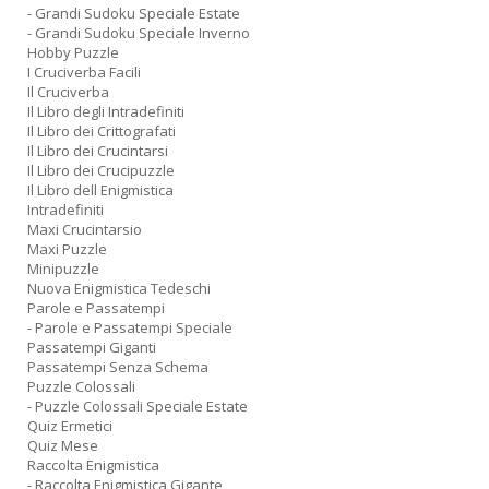
- Grandi Sudoku Speciale Estate
- Grandi Sudoku Speciale Inverno
Hobby Puzzle
I Cruciverba Facili
Il Cruciverba
Il Libro degli Intradefiniti
Il Libro dei Crittografati
Il Libro dei Crucintarsi
Il Libro dei Crucipuzzle
Il Libro dell Enigmistica
Intradefiniti
Maxi Crucintarsio
Maxi Puzzle
Minipuzzle
Nuova Enigmistica Tedeschi
Parole e Passatempi
- Parole e Passatempi Speciale
Passatempi Giganti
Passatempi Senza Schema
Puzzle Colossali
- Puzzle Colossali Speciale Estate
Quiz Ermetici
Quiz Mese
Raccolta Enigmistica
- Raccolta Enigmistica Gigante