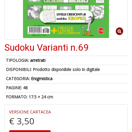
6
f
Sudoku Varianti n.69
A
p
TIPOLOGIA:
arretrati
1
a
DISPONIBILI:
Prodotto disponibile solo in digitale
a
CATEGORIA:
Enigmistica
C
PAGINE: 48
FORMATO: 17.5 × 24 cm
VERSIONE CARTACEA
€ 3,50
Bi