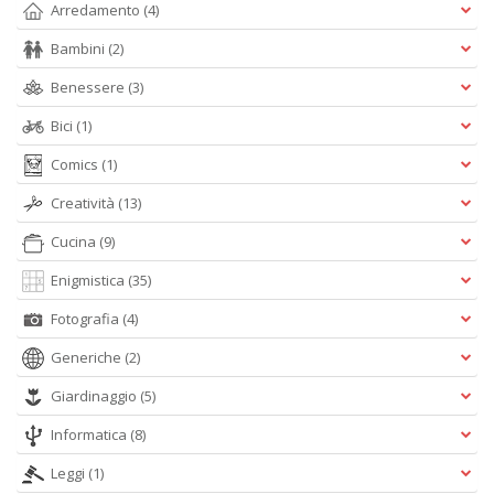
Arredamento
(4)
n
+
Bambini
(2)
D
Benessere
(3)
Bici
(1)
Comics
(1)
Creatività
(13)
Cucina
(9)
A
L
Enigmistica
(35)
O
C
Fotografia
(4)
n
Generiche
(2)
Giardinaggio
(5)
Informatica
(8)
Leggi
(1)