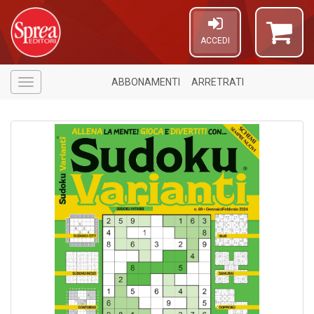
ACCEDI
ABBONAMENTI
ARRETRATI
Menù
A
a
a
L
P