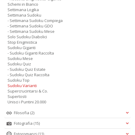
Schemi in Bianco
Settimana Logika
Settimana Sudoku
- Settimana Sudoku Compiega
- Settimana Sudoku GDO
- Settimana Sudoku Mese
Solo Sudoku Diabolici
Stop Enigmistica
Sudoku Giganti
- Sudoku Giganti Raccolta
Sudoku Mese
Sudoku Quiz
- Sudoku Quiz Estate
- Sudoku Quiz Raccolta
Sudoku Top
Sudoku Varianti
Supercrucintarsi & Co.
Supertosti
Unisci i Puntini 20.000
Filosofia
(2)
Fotografia
(15)
Fotoromanzi
(11)