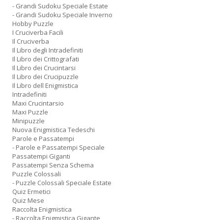
- Grandi Sudoku Speciale Estate
- Grandi Sudoku Speciale Inverno
Hobby Puzzle
I Cruciverba Facili
Il Cruciverba
Il Libro degli Intradefiniti
Il Libro dei Crittografati
Il Libro dei Crucintarsi
Il Libro dei Crucipuzzle
Il Libro dell Enigmistica
Intradefiniti
Maxi Crucintarsio
Maxi Puzzle
Minipuzzle
Nuova Enigmistica Tedeschi
Parole e Passatempi
- Parole e Passatempi Speciale
Passatempi Giganti
Passatempi Senza Schema
Puzzle Colossali
- Puzzle Colossali Speciale Estate
Quiz Ermetici
Quiz Mese
Raccolta Enigmistica
- Raccolta Enigmistica Gigante