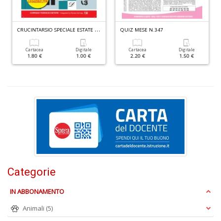
mi
F
c
C
RUCINTARSIO SPECIALE ESTATE N.2
QUIZ MESE N.347
h
s
n
Cartacea
Digitale
Cartacea
Digitale
1.80 €
1.00 €
2.20 €
1.50 €
ra
a
8
e
9
Y
&
R
n
+
D
Categorie
IN ABBONAMENTO
Animali
(5)
c
C