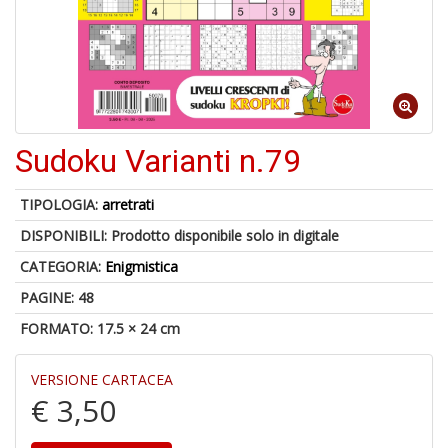
o
1
Sudoku Varianti n.79
n
in
di
TIPOLOGIA:
arretrati
DISPONIBILI:
Prodotto disponibile solo in digitale
CATEGORIA:
Enigmistica
PAGINE: 48
FORMATO: 17.5 × 24 cm
6
VERSIONE CARTACEA
f
+
€ 3,50
di
in