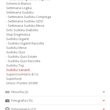
Schemi in Bianco
Settimana Logika
Settimana Sudoku
- Settimana Sudoku Compiega
- Settimana Sudoku GDO
- Settimana Sudoku Mese
Solo Sudoku Diabolici
Stop Enigmistica
Sudoku Giganti
- Sudoku Giganti Raccolta
Sudoku Mese
Sudoku Quiz
- Sudoku Quiz Estate
- Sudoku Quiz Raccolta
Sudoku Top
Sudoku Varianti
Supercrucintarsi & Co.
Supertosti
Unisci i Puntini 20.000
Filosofia
(2)
Fotografia
(15)
Fotoromanzi
(11)