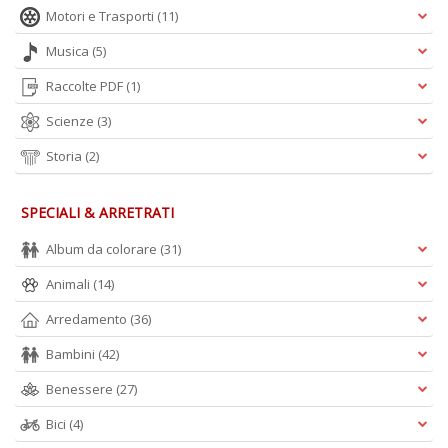
Motori e Trasporti
(11)
A
L
Musica
(5)
O
C
Raccolte PDF
(1)
n
Scienze
(3)
Storia
(2)
SPECIALI & ARRETRATI
Album da colorare
(31)
Animali
(14)
Arredamento
(36)
Bambini
(42)
Benessere
(27)
Bici
(4)