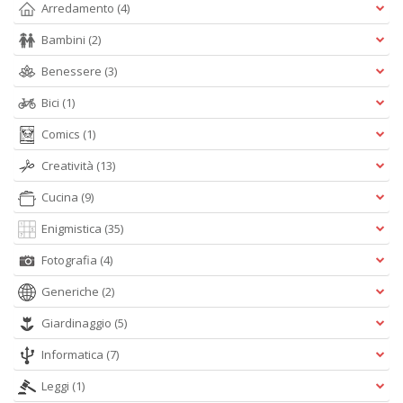
Arredamento
(4)
n
+
Bambini
(2)
D
Benessere
(3)
Bici
(1)
Comics
(1)
M
Creatività
(13)
in
s
Cucina
(9)
C
T
Enigmistica
(35)
n
+
Fotografia
(4)
D
Generiche
(2)
Giardinaggio
(5)
Informatica
(7)
Leggi
(1)