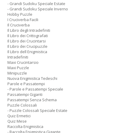
- Grandi Sudoku Speciale Estate
- Grandi Sudoku Speciale Inverno
Hobby Puzzle
I Cruciverba Facili
Il Cruciverba
Il Libro degli Intradefiniti
Il Libro dei Crittografati
Il Libro dei Crucintarsi
Il Libro dei Crucipuzzle
Il Libro dell Enigmistica
Intradefiniti
Maxi Crucintarsio
Maxi Puzzle
Minipuzzle
Nuova Enigmistica Tedeschi
Parole e Passatempi
- Parole e Passatempi Speciale
Passatempi Giganti
Passatempi Senza Schema
Puzzle Colossali
- Puzzle Colossali Speciale Estate
Quiz Ermetici
Quiz Mese
Raccolta Enigmistica
- Raccolta Enigmistica Gigante