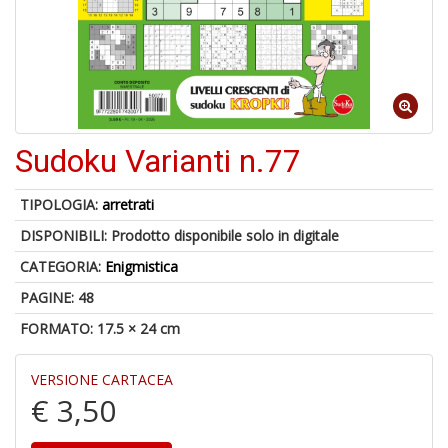
A
p
u
a
Sudoku Varianti n.77
H
TIPOLOGIA:
arretrati
DISPONIBILI:
Prodotto disponibile solo in digitale
CATEGORIA:
Enigmistica
PAGINE: 48
FORMATO: 17.5 × 24 cm
6
f
+
VERSIONE CARTACEA
di
€ 3,50
in
r