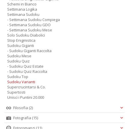
Schemi in Bianco
Settimana Logika
Settimana Sudoku
- Settimana Sudoku Compiega
- Settimana Sudoku GDO
- Settimana Sudoku Mese
Solo Sudoku Diabolici
Stop Enigmistica
Sudoku Giganti
- Sudoku Giganti Raccolta
Sudoku Mese
Sudoku Quiz
- Sudoku Quiz Estate
- Sudoku Quiz Raccolta
Sudoku Top
Sudoku Varianti
Supercrucintarsi & Co.
Supertosti
Unisci i Puntini 20.000
Filosofia
(2)
Fotografia
(15)
Fotoromanzi
(11)