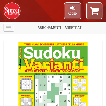
ACCEDI
ABBONAMENTI
ARRETRATI
Menù
A
a
p
S
i