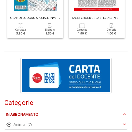
S
n
G
RANDI SUDOKU SPECIALE INVERNO N.1
FACILI CRUCIVERBA SPECIALE N.3
+
D
Cartacea
Digitale
Cartacea
Digitale
3.50 €
1.30 €
1.90 €
1.00 €
G
A
n
+
D
Categorie
IN ABBONAMENTO
L
U
Animali
(7)
di