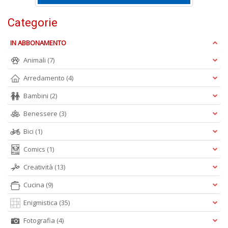
+
D
Categorie
IN ABBONAMENTO
Animali
(7)
Arredamento
(4)
Bambini
(2)
A
L
Benessere
(3)
O
C
Bici
(1)
n
Comics
(1)
Creatività
(13)
Cucina
(9)
Enigmistica
(35)
Fotografia
(4)