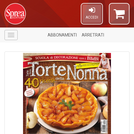
ACCEDI
ABBONAMENTI
ARRETRATI
Menù
1
n
in
di