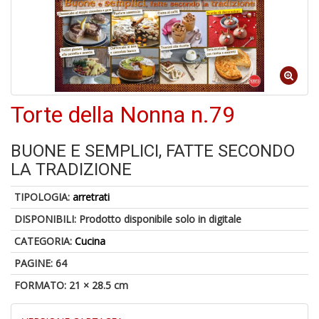
U
a
c
Il
C
Torte della Nonna n.79
BUONE E SEMPLICI, FATTE SECONDO
6
LA TRADIZIONE
n
in
TIPOLOGIA:
arretrati
di
DISPONIBILI:
Prodotto disponibile solo in digitale
CATEGORIA:
Cucina
PAGINE: 64
FORMATO: 21 × 28.5 cm
C