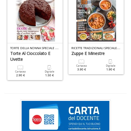
R
P
n
+
D
T
ORTE DELLA NONNA SPECIALE DOLCI N.1
R
ICETTE TRADIZIONALI SPECIALE N.13
Torte Al Cioccolato E
Zuppe E Minestre
S
Uvette
L
Cartacea
Digitale
n
3.90 €
1.90 €
Cartacea
Digitale
+
2.90 €
1.50 €
D
I
C
Fa
n