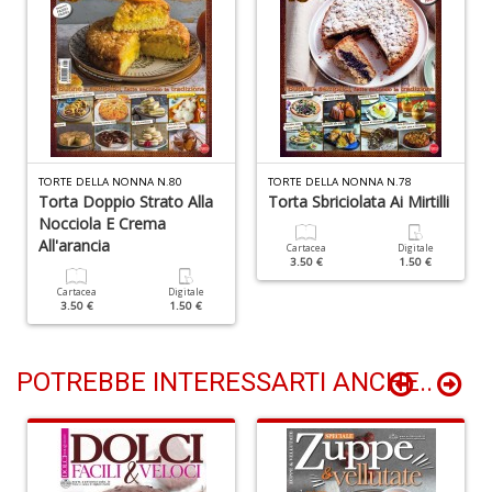
A
I
L
P
C
S
TORTE DELLA NONNA N.80
TORTE DELLA NONNA N.78
n
Torta Doppio Strato Alla
Torta Sbriciolata Ai Mirtilli
+
Nocciola E Crema
D
All'arancia
Cartacea
Digitale
3.50 €
1.50 €
Cartacea
Digitale
3.50 €
1.50 €
POTREBBE INTERESSARTI ANCHE..
5
a
di
P