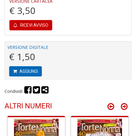
VERSIONE CARTACEA
P
€ 3,50
P
C
n
+
RICEVI AVVISO
D
VERSIONE DIGITALE
€ 1,50
Il
M
AGGIUNGI
O
P
Il
Condividi:
M
O
ALTRI NUMERI
P
n
+
D