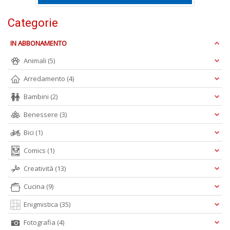
n
+
Categorie
D
IN ABBONAMENTO
Animali
(5)
Arredamento
(4)
Bambini
(2)
A
Benessere
(3)
L
O
Bici
(1)
C
Comics
(1)
n
Creatività
(13)
Cucina
(9)
Enigmistica
(35)
Fotografia
(4)