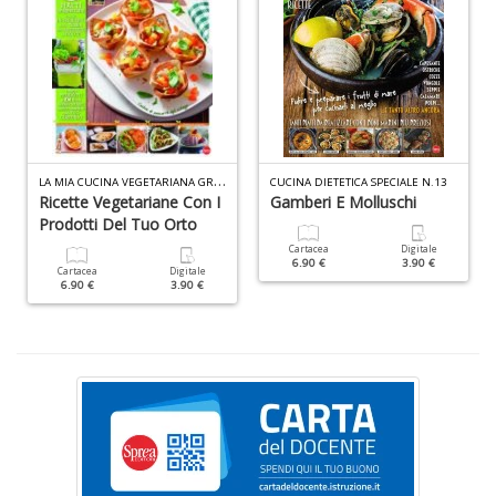
A
f
B
T
G
n
+
D
L
A MIA CUCINA VEGETARIANA GREEN N.1
CUCINA DIETETICA SPECIALE N.13
Ricette Vegetariane Con I
Gamberi E Molluschi
Prodotti Del Tuo Orto
Cartacea
Digitale
D
6.90 €
3.90 €
Cartacea
Digitale
Q
6.90 €
3.90 €
n
+
D
C
G