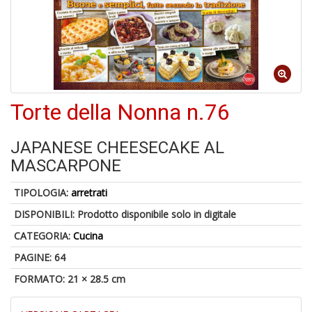
A
di
a
a
R
Torte della Nonna n.76
JAPANESE CHEESECAKE AL
MASCARPONE
5
TIPOLOGIA:
arretrati
n
in
DISPONIBILI:
Prodotto disponibile solo in digitale
di
CATEGORIA:
Cucina
PAGINE: 64
FORMATO: 21 × 28.5 cm