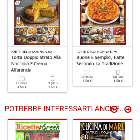
D
A
d
TORTE DELLA NONNA N.80
TORTE DELLA NONNA N.79
p
Torta Doppio Strato Alla
Buone E Semplici, Fatte
P
Nocciola E Crema
Secondo La Tradizione
D
All'arancia
M
n
Cartacea
Digitale
3.50 €
1.50 €
+
Cartacea
Digitale
3.50 €
1.50 €
D
POTREBBE INTERESSARTI ANCHE..