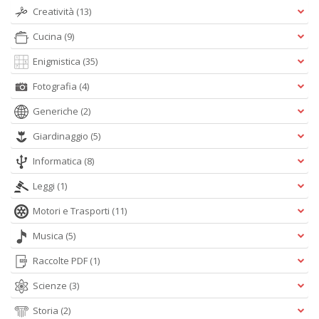
Creatività
(13)
Cucina
(9)
A
L
Enigmistica
(35)
O
C
Fotografia
(4)
n
Generiche
(2)
Giardinaggio
(5)
Informatica
(8)
Leggi
(1)
Motori e Trasporti
(11)
Musica
(5)
Raccolte PDF
(1)
Scienze
(3)
Storia
(2)