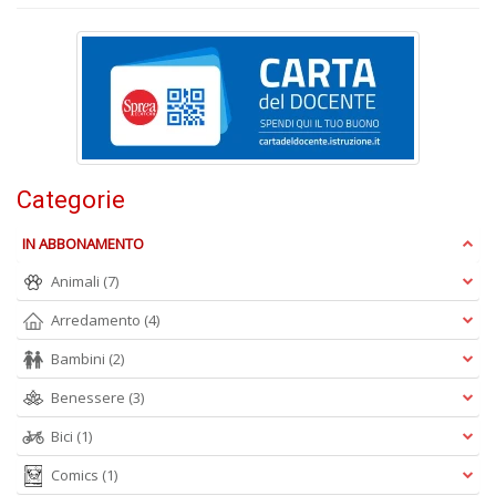
L
P
n
+
D
Categorie
L
IN ABBONAMENTO
c
I
Animali
(7)
M
D
Arredamento
(4)
n
+
Bambini
(2)
D
Benessere
(3)
Bici
(1)
Comics
(1)