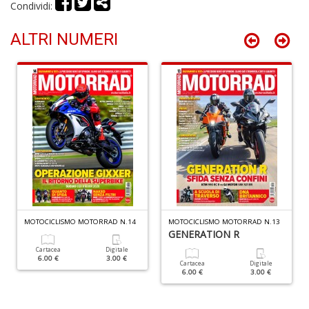
Condividi:
L
C
ALTRI NUMERI
M
n
+
D
R
p
Di
C
MOTOCICLISMO MOTORRAD N.14
MOTOCICLISMO MOTORRAD N.13
M
GENERATION R
R
P
Cartacea
Digitale
6.00 €
3.00 €
n
Cartacea
Digitale
6.00 €
3.00 €
+
D