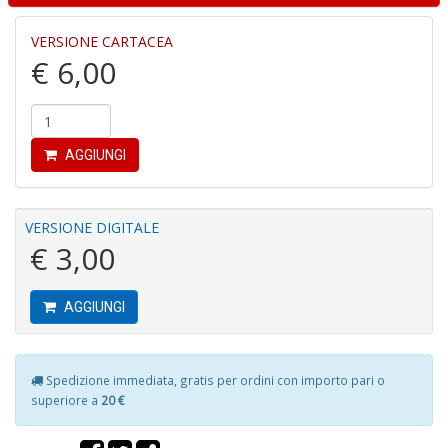
di
P
VERSIONE CARTACEA
€ 6,00
AGGIUNGI
B
C
C
VERSIONE DIGITALE
C
€ 3,00
S
n
+
AGGIUNGI
D
Spedizione immediata, gratis per ordini con importo pari o
superiore a
20 €
H
I