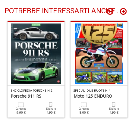
POTREBBE INTERESSARTI ANCHE..
P
v
W
V
n
+
D
ENCICLOPEDIA PORSCHE N.2
SPECIALI DUE RUOTE N.4
Porsche 911 RS
Moto 125 ENDURO
Cartacea
Digitale
Cartacea
Digitale
C
9.90 €
4.90 €
8.00 €
4.90 €
s
v
e
si