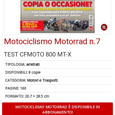
A
di
Motociclismo Motorrad n.7
a
a
V
TEST CFMOTO 800 MT-X
lo
Y
TIPOLOGIA:
arretrati
DISPONIBILI:
8 copie
CATEGORIA:
Motori e Trasporti
PAGINE: 160
FORMATO: 20.7 × 28.5 cm
Il
M
c
MOTOCICLISMO MOTORRAD È DISPONIBILE IN
t
ABBONAMENTO!