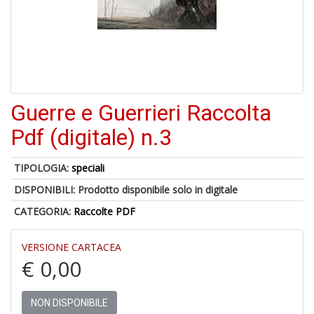
1
f
Guerre e Guerrieri Raccolta
6
Pdf (digitale) n.3
n
in
TIPOLOGIA:
speciali
di
DISPONIBILI:
Prodotto disponibile solo in digitale
CATEGORIA:
Raccolte PDF
VERSIONE CARTACEA
€ 0,00
M
P
NON DISPONIBILE
M