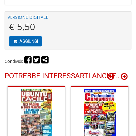
2
U
F
VERSIONE DIGITALE
S
€ 5,50
n
+
D
AGGIUNGI
Condividi:
C
POTREBBE INTERESSARTI ANCHE..
di
P
C
C
D
n
+
D