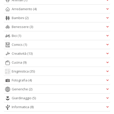
Animali
(7)
P
Arredamento
(4)
C
n
Bambini
(2)
+
D
Benessere
(3)
Bici
(1)
Comics
(1)
R
Creatività
(13)
C
Vi
Cucina
(9)
n
+
Enigmistica
(35)
D
Fotografia
(4)
Generiche
(2)
Giardinaggio
(5)
A
Informatica
(8)
L
b