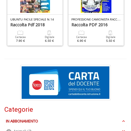
A
P
ROFESSIONE CAMIONISTA RACCOLTA PDF N.1
UBUNTU FACILE SPECIALE N.14
di
Raccolta Pdf 2018
Raccolta PDF 2016
M
di
F
Cartacea
Digitale
Cartacea
Digitale
7.90 €
6.50 €
6.90 €
5.50 €
0
M
di
F
S
n
+
D
Categorie
IN ABBONAMENTO
e