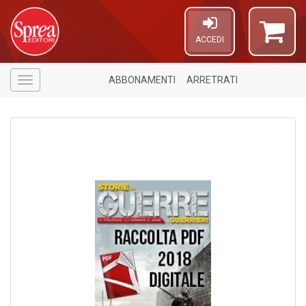
ACCEDI
ABBONAMENTI
ARRETRATI
Menù
Il
M
c
t
di
P