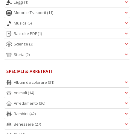
Leggi
(1)
p
l
Motori e Trasporti
(11)
C
la
Musica
(5)
S
n
Raccolte PDF
(1)
+
D
Scienze
(3)
Storia
(2)
SPECIALI & ARRETRATI
Album da colorare
(31)
Animali
(14)
A
L
Arredamento
(36)
O
C
Bambini
(42)
n
Benessere
(27)