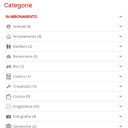
Categorie
S
IN ABBONAMENTO
Pi
M
Animali
(6)
al
u
Arredamento
(4)
n
+
Bambini
(2)
D
Benessere
(3)
Bici
(1)
Comics
(1)
Creatività
(13)
Cucina
(9)
A
L
Enigmistica
(35)
O
C
Fotografia
(4)
n
Generiche
(2)