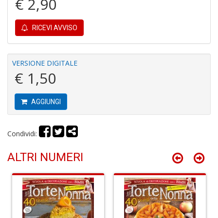
€ 2,90
RICEVI AVVISO
VERSIONE DIGITALE
In
€ 1,50
C
C
C
AGGIUNGI
S
n
+
Condividi:
D
ALTRI NUMERI
G
S
S
I