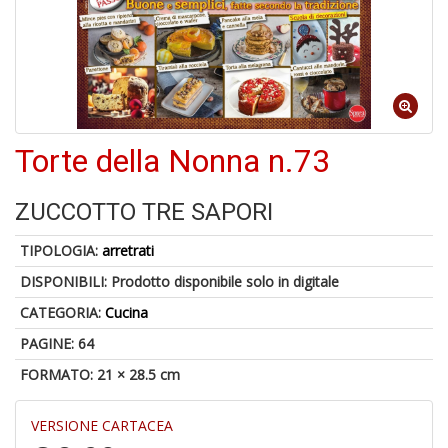
1
n
Torte della Nonna n.73
in
di
ZUCCOTTO TRE SAPORI
TIPOLOGIA:
arretrati
DISPONIBILI:
Prodotto disponibile solo in digitale
CATEGORIA:
Cucina
6
PAGINE: 64
f
FORMATO: 21 × 28.5 cm
+
di
in
VERSIONE CARTACEA
r