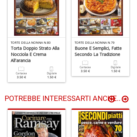
n
+
D
TORTE DELLA NONNA N.80
TORTE DELLA NONNA N.79
Torta Doppio Strato Alla
Buone E Semplici, Fatte
P
Nocciola E Crema
Secondo La Tradizione
A
All'arancia
C
Cartacea
Digitale
P
3.50 €
1.50 €
n
Cartacea
Digitale
3.50 €
1.50 €
+
D
POTREBBE INTERESSARTI ANCHE..
G