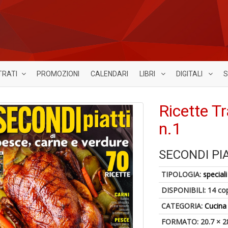
TRATI
PROMOZIONI
CALENDARI
LIBRI
DIGITALI
S
Ricette Tr
n.1
SECONDI PI
TIPOLOGIA:
speciali
DISPONIBILI:
14 co
CATEGORIA:
Cucina
FORMATO: 20.7 × 2