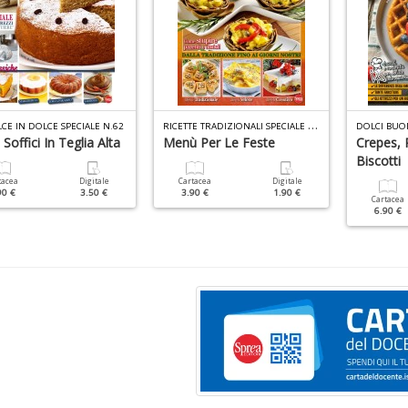
R
ICETTE TRADIZIONALI SPECIALE N.1
CE IN DOLCE SPECIALE N.62
DOLCI BUON
 Soffici In Teglia Alta
Menù Per Le Feste
Crepes, 
Biscotti
tacea
Digitale
Cartacea
Digitale
90 €
3.50 €
3.90 €
1.90 €
Cartacea
6.90 €