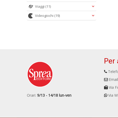
Viaggi
(11)
Videogiochi
(19)
Per 
Telefo
Email
Via F
Orari:
9/13 - 14/18 lun-ven
Via W