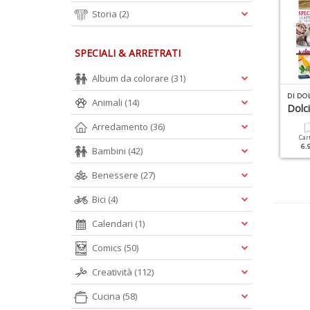
Storia
(2)
SPECIALI & ARRETRATI
Album da colorare
(31)
R
ICETTE PER IL MIO BIMBY SPECIALE N.4
01 PANINI VEGANI (DIGITALE) N.1
DI DOL
Animali
(14)
Lievitati: Pane, Pizza,
Dolci
Focacce
Arredamento
(36)
Car
6.
Bambini
(42)
Cartacea
Digitale
4.90 €
2.90 €
Benessere
(27)
Bici
(4)
Calendari
(1)
Comics
(50)
Creatività
(112)
Cucina
(58)