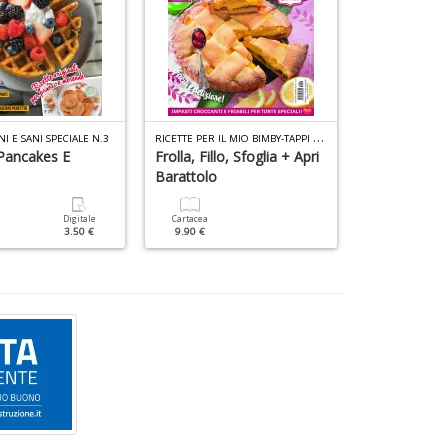
R
ICETTE PER IL MIO BIMBY-TAPPI N.1
I E SANI SPECIALE N.3
Pancakes E
Frolla, Fillo, Sfoglia + Apri
Street Food
Barattolo
Cartacea
6.90 €
Digitale
Cartacea
3.50 €
9.90 €