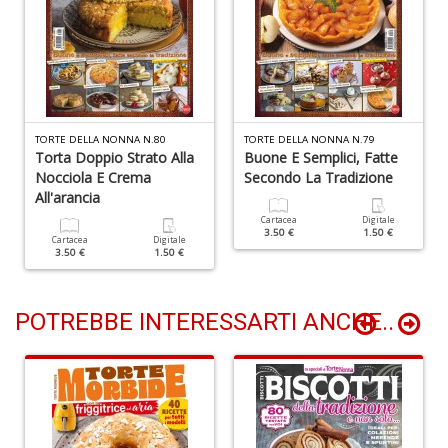
Pr
P
C
TORTE DELLA NONNA N.80
TORTE DELLA NONNA N.79
S
Torta Doppio Strato Alla
Buone E Semplici, Fatte
n
Nocciola E Crema
Secondo La Tradizione
+
All'arancia
D
Cartacea
Digitale
3.50 €
1.50 €
Cartacea
Digitale
3.50 €
1.50 €
POTREBBE INTERESSARTI ANCHE..
M
i
P
M