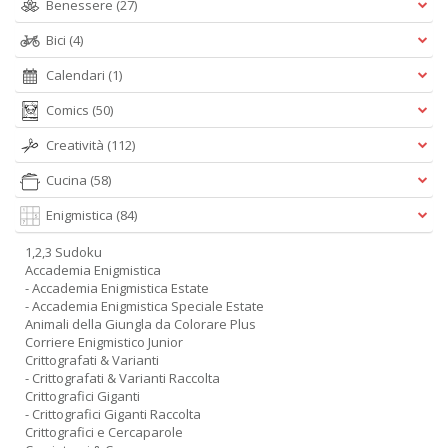
Benessere
(27)
Bici
(4)
Calendari
(1)
Comics
(50)
Creatività
(112)
Cucina
(58)
Enigmistica
(84)
1,2,3 Sudoku
Accademia Enigmistica
- Accademia Enigmistica Estate
- Accademia Enigmistica Speciale Estate
Animali della Giungla da Colorare Plus
Corriere Enigmistico Junior
Crittografati & Varianti
- Crittografati & Varianti Raccolta
Crittografici Giganti
- Crittografici Giganti Raccolta
Crittografici e Cercaparole