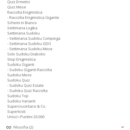
Quiz Ermetici
Quiz Mese
Raccolta Enigmistica
- Raccolta Enigmistica Gigante
Schemi in Bianco
Settimana Logika
Settimana Sudoku
- Settimana Sudoku Compiega
- Settimana Sudoku GDO
- Settimana Sudoku Mese
Solo Sudoku Diabolici
Stop Enigmistica
Sudoku Giganti
- Sudoku Giganti Raccolta
Sudoku Mese
Sudoku Quiz
- Sudoku Quiz Estate
- Sudoku Quiz Raccolta
Sudoku Top
Sudoku Varianti
Supercrucintarsi & Co.
Supertosti
Unisci i Puntini 20.000
Filosofia
(2)