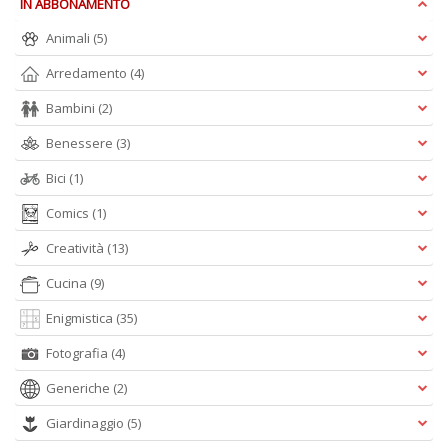
IN ABBONAMENTO
Is
di
Animali
(5)
po
K
Arredamento
(4)
n
Bambini
(2)
+
D
Benessere
(3)
Bici
(1)
Comics
(1)
Creatività
(13)
Cucina
(9)
A
L
Enigmistica
(35)
O
Fotografia
(4)
C
n
Generiche
(2)
Giardinaggio
(5)