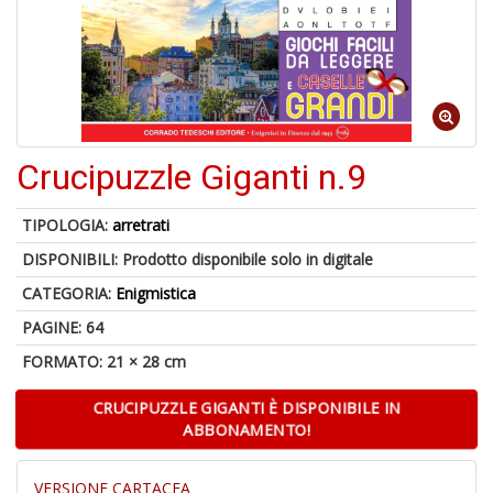
6
n
in
di
Crucipuzzle Giganti n.9
TIPOLOGIA:
arretrati
DISPONIBILI:
Prodotto disponibile solo in digitale
CATEGORIA:
Enigmistica
PAGINE: 64
A
a
FORMATO: 21 × 28 cm
a
O
CRUCIPUZZLE GIGANTI È DISPONIBILE IN
d
ABBONAMENTO!
V
VERSIONE CARTACEA