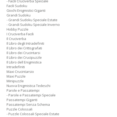
- Facili Cruciverba Speciale
Facili Sudoku
Giochi Enigmistici Giganti
Grandi Sudoku
- Grandi Sudoku Speciale Estate
- Grandi Sudoku Speciale Inverno
Hobby Puzzle
I Cruciverba Facili
Il Cruciverba
Il Libro degli Intradefiniti
Il Libro dei Crittografati
Il Libro dei Crucintarsi
Il Libro dei Crucipuzzle
Il Libro dell Enigmistica
Intradefiniti
Maxi Crucintarsio
Maxi Puzzle
Minipuzzle
Nuova Enigmistica Tedeschi
Parole e Passatempi
- Parole e Passatempi Speciale
Passatempi Giganti
Passatempi Senza Schema
Puzzle Colossali
- Puzzle Colossali Speciale Estate