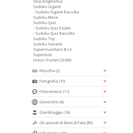
Stop Enigmistica
Sudoku Giganti
- Sudoku Giganti Raccolta
Sudoku Mese
Sudoku Quiz
- Sudoku Quiz Estate
- Sudoku Quiz Raccolta
Sudoku Top
Sudoku Varianti
Supercrucintarsi & Co.
Supertosti
Unisci i Puntini 20.000
Filosofia
(2)
Fotografia
(15)
Fotoromanzi
(11)
Generiche
(6)
Giardinaggio
(16)
Gli speciali di Mani di Fata
(83)