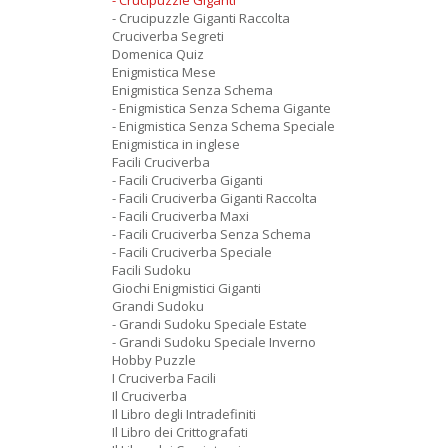
- Crucipuzzle Giganti
- Crucipuzzle Giganti Raccolta
Cruciverba Segreti
Domenica Quiz
Enigmistica Mese
Enigmistica Senza Schema
- Enigmistica Senza Schema Gigante
- Enigmistica Senza Schema Speciale
Enigmistica in inglese
Facili Cruciverba
- Facili Cruciverba Giganti
- Facili Cruciverba Giganti Raccolta
- Facili Cruciverba Maxi
- Facili Cruciverba Senza Schema
- Facili Cruciverba Speciale
Facili Sudoku
Giochi Enigmistici Giganti
Grandi Sudoku
- Grandi Sudoku Speciale Estate
- Grandi Sudoku Speciale Inverno
Hobby Puzzle
I Cruciverba Facili
Il Cruciverba
Il Libro degli Intradefiniti
Il Libro dei Crittografati