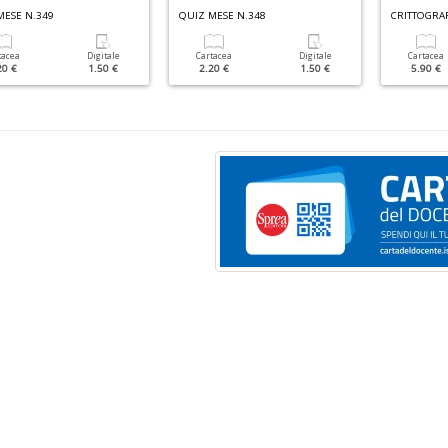
MESE N.349
QUIZ MESE N.348
tacea
Digitale
Cartacea
Digitale
Cartacea
20 €
1.50 €
2.20 €
1.50 €
5.90 €