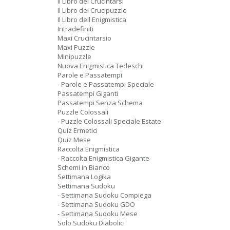
Il Libro dei Crucintarsi
Il Libro dei Crucipuzzle
Il Libro dell Enigmistica
Intradefiniti
Maxi Crucintarsio
Maxi Puzzle
Minipuzzle
Nuova Enigmistica Tedeschi
Parole e Passatempi
- Parole e Passatempi Speciale
Passatempi Giganti
Passatempi Senza Schema
Puzzle Colossali
- Puzzle Colossali Speciale Estate
Quiz Ermetici
Quiz Mese
Raccolta Enigmistica
- Raccolta Enigmistica Gigante
Schemi in Bianco
Settimana Logika
Settimana Sudoku
- Settimana Sudoku Compiega
- Settimana Sudoku GDO
- Settimana Sudoku Mese
Solo Sudoku Diabolici