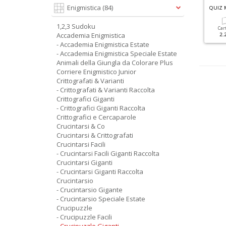
C
RUCINTARSI GIGANTI RACCOLTA N.4
C
RITTOGRAFICI GIGANTI RACCOLTA N.2
Enigmistica
(84)
QUIZ 
1,2,3 Sudoku
Cartacea
Digitale
Cartacea
Digitale
Car
Accademia Enigmistica
5.90 €
2.90 €
5.90 €
2.90 €
2.
- Accademia Enigmistica Estate
- Accademia Enigmistica Speciale Estate
Animali della Giungla da Colorare Plus
Corriere Enigmistico Junior
Crittografati & Varianti
- Crittografati & Varianti Raccolta
Crittografici Giganti
- Crittografici Giganti Raccolta
Crittografici e Cercaparole
Crucintarsi & Co
Crucintarsi & Crittografati
Crucintarsi Facili
- Crucintarsi Facili Giganti Raccolta
Crucintarsi Giganti
- Crucintarsi Giganti Raccolta
Crucintarsio
- Crucintarsio Gigante
- Crucintarsio Speciale Estate
Crucipuzzle
- Crucipuzzle Facili