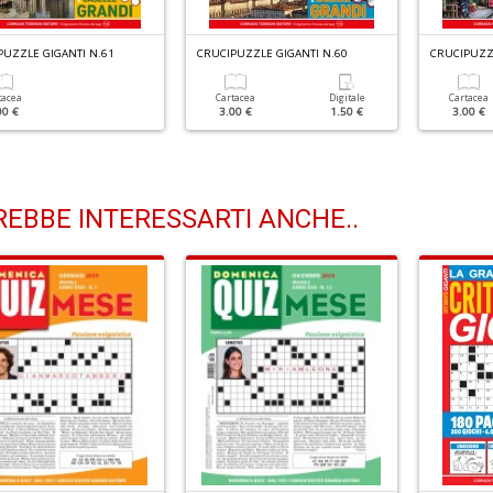
PUZZLE GIGANTI N.61
CRUCIPUZZLE GIGANTI N.60
CRUCIPUZZL
tacea
Cartacea
Digitale
Cartacea
00 €
3.00 €
1.50 €
3.00 €
EBBE INTERESSARTI ANCHE..