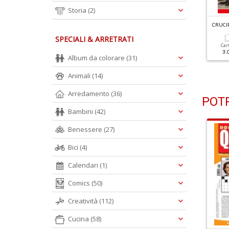
Storia
(2)
RUCIPUZZLE GIGANTI N.48
CRUCIPUZZLE GIGANTI N.47
CRUCI
SPECIALI & ARRETRATI
Cartacea
Digitale
Cartacea
Digitale
Car
2.50 €
1.50 €
2.50 €
1.50 €
3.
Album da colorare
(31)
Animali
(14)
Arredamento
(36)
POTR
Bambini
(42)
Benessere
(27)
Bici
(4)
Calendari
(1)
Comics
(50)
Creatività
(112)
Cucina
(58)