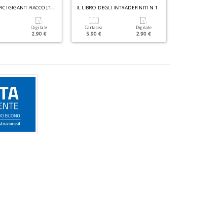
C
RITTOGRAFICI GIGANTI RACCOLTA N.4
IL LIBRO DEGLI INTRADEFINITI N.1
Digitale
Cartacea
Digitale
Cartacea
2.90 €
5.90 €
2.90 €
3.50 €