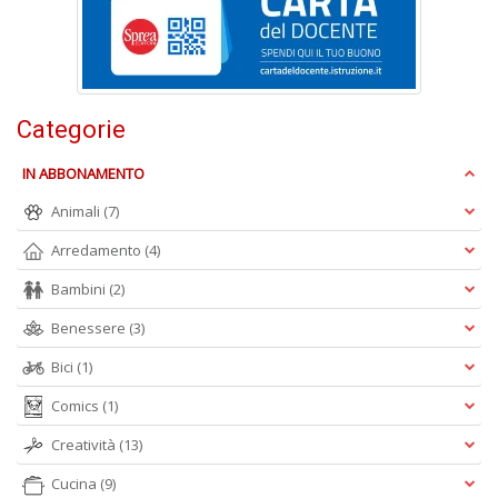
B
I
L
C
n
Categorie
+
D
IN ABBONAMENTO
Animali
(7)
Arredamento
(4)
B
Bambini
(2)
B
d
Benessere
(3)
e
n
Bici
(1)
+
D
Comics
(1)
Creatività
(13)
Cucina
(9)