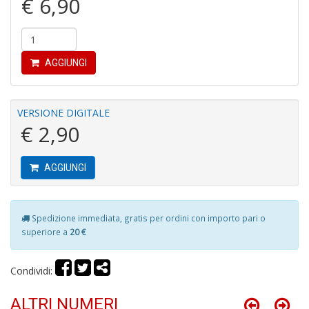
€ 6,90
M
6
f
+
di
AGGIUNGI
c
VERSIONE DIGITALE
€ 2,90
AGGIUNGI
P
R
Spedizione immediata, gratis per ordini con importo pari o
P
superiore a
20 €
(d
n
+
Condividi:
D
ALTRI NUMERI