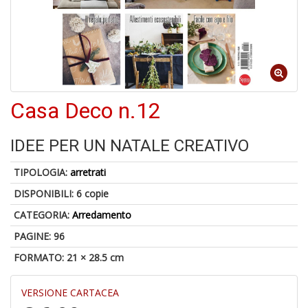
A
di
a
Casa Deco n.12
a
pi
p
IDEE PER UN NATALE CREATIVO
fr
a
a
TIPOLOGIA:
arretrati
DISPONIBILI:
6 copie
CATEGORIA:
Arredamento
PAGINE: 96
FORMATO: 21 × 28.5 cm
VERSIONE CARTACEA
P