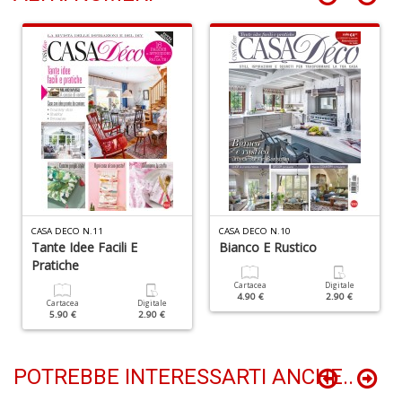
E
F
W
M
A
n
+
D
CASA DECO N.11
CASA DECO N.10
Tante Idee Facili E
Bianco E Rustico
Pratiche
O
Cartacea
Digitale
4.90 €
2.90 €
fa
Cartacea
Digitale
5.90 €
2.90 €
Il
M
O
P
POTREBBE INTERESSARTI ANCHE..
n
+