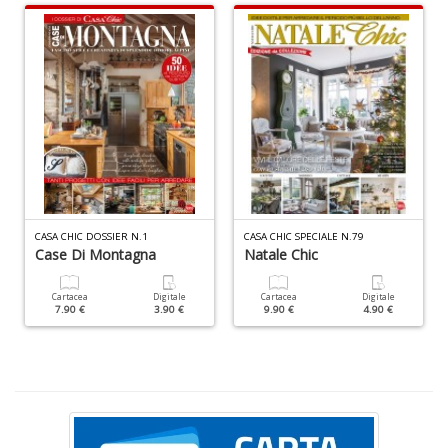
D
T
ci
l
CASA CHIC DOSSIER N.1
CASA CHIC SPECIALE N.79
L
Case Di Montagna
Natale Chic
M
B
n
Cartacea
Digitale
Cartacea
Digitale
7.90 €
3.90 €
9.90 €
4.90 €
+
D
S