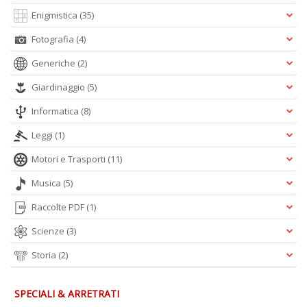
Enigmistica
(35)
Fotografia
(4)
A
Generiche
(2)
L
O
Giardinaggio
(5)
C
n
Informatica
(8)
Leggi
(1)
Motori e Trasporti
(11)
Musica
(5)
Raccolte PDF
(1)
Scienze
(3)
Storia
(2)
SPECIALI & ARRETRATI