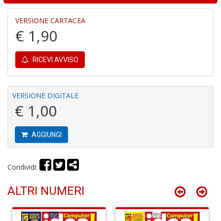
VERSIONE CARTACEA
€ 1,90
RICEVI AVVISO
In
C
C
VERSIONE DIGITALE
C
€ 1,00
S
n
+
AGGIUNGI
D
Condividi:
ALTRI NUMERI
G
S
S
I