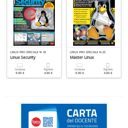
al
M
L
P
n
+
D
LINUX PRO SPECIALE N.18
LINUX PRO SPECIALE N.20
Linux Security
Master Linux
I
Cartacea
Digitale
Cartacea
Digitale
9.90 €
4.90 €
9.90 €
4.90 €
ba
d
fe
S
n
+
D