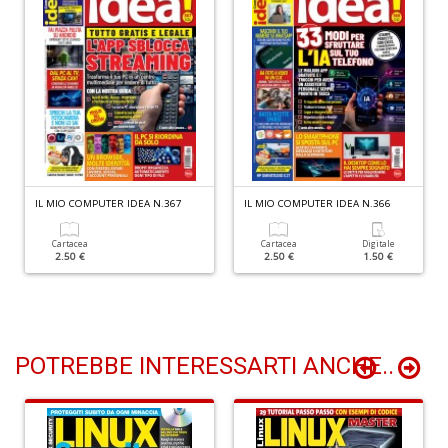
n
+
D
P
A
C
IL MIO COMPUTER IDEA N.367
IL MIO COMPUTER IDEA N.366
P
n
Cartacea
Cartacea
Digitale
2.50 €
2.50 €
1.50 €
+
D
POTREBBE INTERESSARTI ANCHE..
G