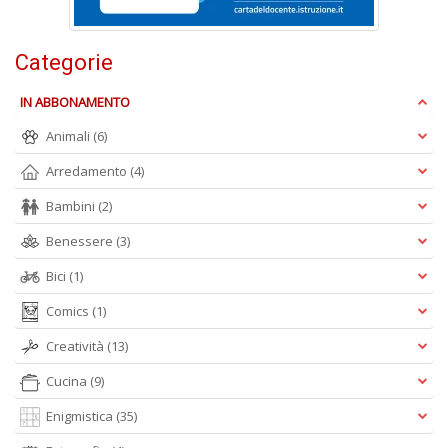
S
Pi
Categorie
M
al
IN ABBONAMENTO
u
n
Animali
(6)
+
Arredamento
(4)
D
Bambini
(2)
Benessere
(3)
Bici
(1)
Comics
(1)
A
Creatività
(13)
L
O
Cucina
(9)
C
n
Enigmistica
(35)