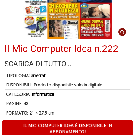
1
n
Il Mio Computer Idea n.222
in
di
SCARICA DI TUTTO...
TIPOLOGIA:
arretrati
DISPONIBILI:
Prodotto disponibile solo in digitale
CATEGORIA:
Informatica
6
PAGINE: 48
f
FORMATO: 21 × 27.5 cm
+
di
in
IL MIO COMPUTER IDEA È DISPONIBILE IN
r
ABBONAMENTO!