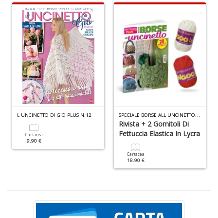
D
N
E
T
n
S
PECIALE BORSE ALL UNCINETTO WAOO LYCRA N.11
L UNCINETTO DI GIO PLUS N.12
+
Rivista + 2 Gomitoli Di
D
Fettuccia Elastica In Lycra
Cartacea
9.90 €
Cartacea
18.90 €
Il
ri
d
t