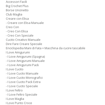
Accessori Facili
Big Crochet Plus
Borse Uncinetto
Club Maglia
Creare con Elisa
- Creare con Elisa Manuale
Creo Con
- Creo Con Elisa
- Creo Con Speciale
Cucito Creativo Manuale
Dire Fare Creare Speciale
Enciclopedia Mani di Fata + Macchina da cucire tascabile
I Love Amigurumi
- I Love Amigurumi (Spagna)
- I Love Amigurumi Manuale
- I Love Amigurumi Pack
I Love Cucito
- I Love Cucito Manuale
- I Love Cucito Monografici
- I Love Cucito Pack Extra
- I Love Cucito Speciale
I Love Feltro
- I Love Feltro Speciale
I Love Maglia
I Love Punto Croce