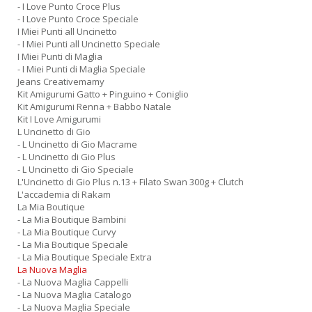
- I Love Punto Croce Plus
- I Love Punto Croce Speciale
I Miei Punti all Uncinetto
- I Miei Punti all Uncinetto Speciale
I Miei Punti di Maglia
- I Miei Punti di Maglia Speciale
Jeans Creativemamy
Kit Amigurumi Gatto + Pinguino + Coniglio
Kit Amigurumi Renna + Babbo Natale
Kit I Love Amigurumi
L Uncinetto di Gio
- L Uncinetto di Gio Macrame
- L Uncinetto di Gio Plus
- L Uncinetto di Gio Speciale
L'Uncinetto di Gio Plus n.13 + Filato Swan 300g + Clutch
L'accademia di Rakam
La Mia Boutique
- La Mia Boutique Bambini
- La Mia Boutique Curvy
- La Mia Boutique Speciale
- La Mia Boutique Speciale Extra
La Nuova Maglia
- La Nuova Maglia Cappelli
- La Nuova Maglia Catalogo
- La Nuova Maglia Speciale