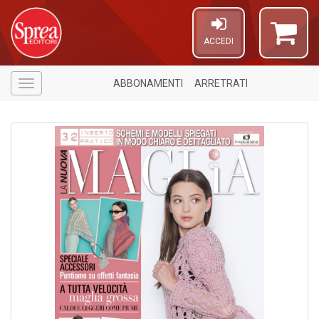
ACCEDI
ABBONAMENTI
ARRETRATI
Menù
U
a
c
E
T