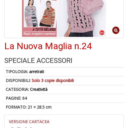
6
n
in
di
La Nuova Maglia n.24
SPECIALE ACCESSORI
TIPOLOGIA:
arretrati
DISPONIBILI:
Solo 3 copie disponibili
U
a
CATEGORIA:
Creatività
di
a
PAGINE: 64
a
FORMATO: 21 × 28.5 cm
Il
M
C
VERSIONE CARTACEA
I