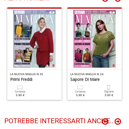
d
R
H
K
S
n
+
D
6
LA NUOVA MAGLIA N.35
LA NUOVA MAGLIA N.34
m
Primi Freddi
Sapore Di Mare
p
c
Cartacea
Cartacea
Digitale
le
5.90 €
5.90 €
3.00 €
u
C
C
P
POTREBBE INTERESSARTI ANCHE..
n
+