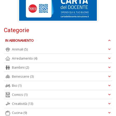
Ci
M
n
+
D
Categorie
IN ABBONAMENTO
Animali
(5)
1
d
Arredamento
(4)
H
R
Bambini
(2)
Vi
n
Benessere
(3)
+
D
Bici
(1)
Comics
(1)
Creatività
(13)
Cucina
(9)