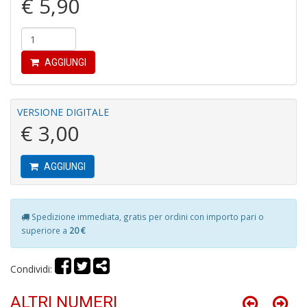
€ 5,90
AGGIUNGI
E
VERSIONE DIGITALE
G
€ 3,00
St
M
S
AGGIUNGI
n
+
D
Spedizione immediata, gratis per ordini con importo pari o
superiore a
20 €
Condividi:
V
al
ALTRI NUMERI
t