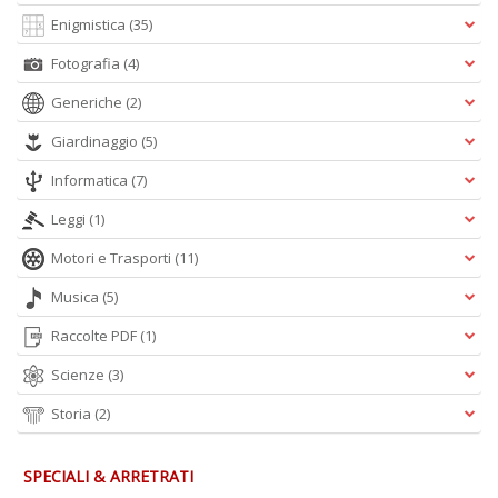
Enigmistica
(35)
A
Fotografia
(4)
L
O
Generiche
(2)
C
n
Giardinaggio
(5)
Informatica
(7)
Leggi
(1)
Motori e Trasporti
(11)
Musica
(5)
Raccolte PDF
(1)
Scienze
(3)
Storia
(2)
SPECIALI & ARRETRATI