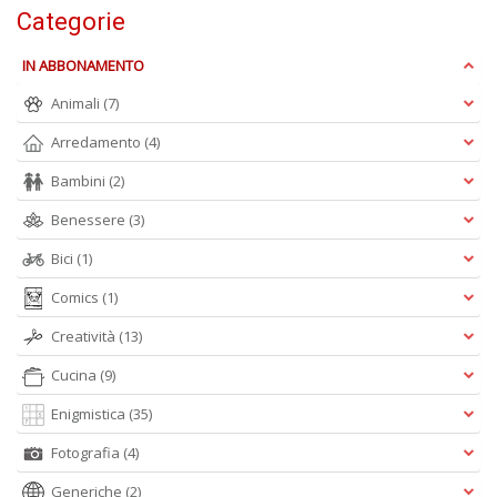
Categorie
IN ABBONAMENTO
Animali
(7)
S
Arredamento
(4)
l'
c
Bambini
(2)
i
Benessere
(3)
m
V
Bici
(1)
lo
Y
Comics
(1)
n
+
Creatività
(13)
D
Cucina
(9)
Enigmistica
(35)
Fotografia
(4)
Fr
e
Generiche
(2)