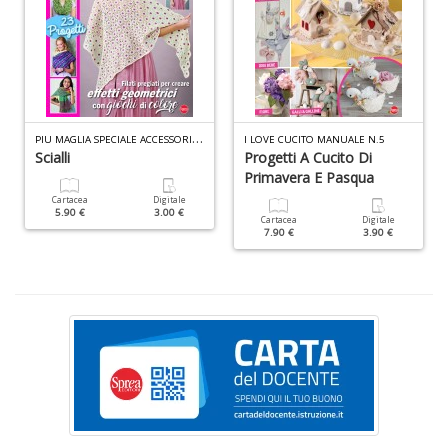
S
V
l
It
G
n
+
P
IU MAGLIA SPECIALE ACCESSORI N.7
I LOVE CUCITO MANUALE N.5
D
Scialli
Progetti A Cucito Di
Primavera E Pasqua
Cartacea
Digitale
5.90 €
3.00 €
Cartacea
Digitale
7.90 €
3.90 €
B
I
L
P
C
S
n
+
D