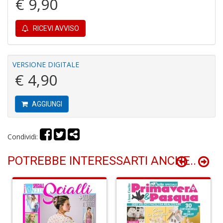
€ 9,90
G
RICEVI AVVISO
VERSIONE DIGITALE
€ 4,90
R
p
AGGIUNGI
il
m
B
Condividi:
S
n
POTREBBE INTERESSARTI ANCHE..
+
D