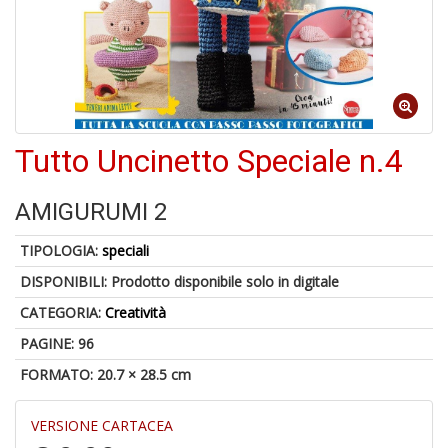
A
a
Tutto Uncinetto Speciale n.4
a
L
P
AMIGURUMI 2
TIPOLOGIA:
speciali
DISPONIBILI:
Prodotto disponibile solo in digitale
CATEGORIA:
Creatività
PAGINE: 96
A
p
FORMATO: 20.7 × 28.5 cm
u
a
VERSIONE CARTACEA
a
C