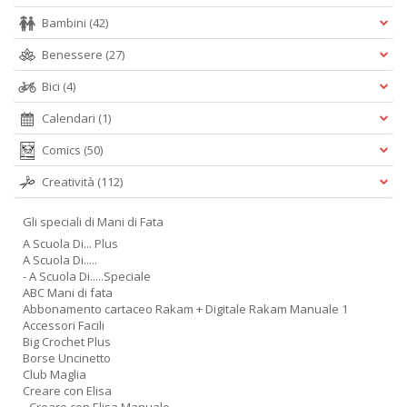
Bambini
(42)
Benessere
(27)
Bici
(4)
A
Calendari
(1)
L
Comics
(50)
O
C
Creatività
(112)
n
Gli speciali di Mani di Fata
A Scuola Di... Plus
A Scuola Di.....
- A Scuola Di.....Speciale
ABC Mani di fata
Abbonamento cartaceo Rakam + Digitale Rakam Manuale 1
Accessori Facili
Big Crochet Plus
Borse Uncinetto
Club Maglia
Creare con Elisa