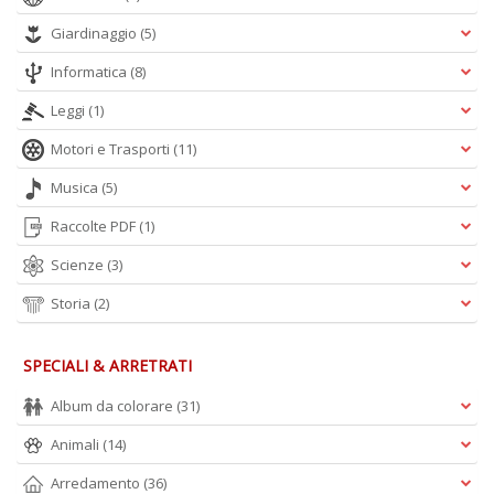
S
Giardinaggio
(5)
V
D
Informatica
(8)
D
in
Leggi
(1)
D
n
Motori e Trasporti
(11)
+
D
Musica
(5)
Raccolte PDF
(1)
Scienze
(3)
Storia
(2)
S
I
Il
SPECIALI & ARRETRATI
M
C
Album da colorare
(31)
n
+
Animali
(14)
D
Arredamento
(36)